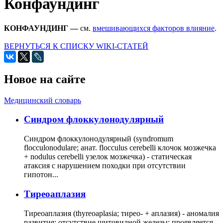
Конфаундинг
КОНФАУНДИНГ —
см.
вмешивающихся факторов влияние
.
ВЕРНУТЬСЯ К СПИСКУ WIKI-СТАТЕЙ
Новое на сайте
Медицинский словарь
Cиндром флоккулонодулярный
Синдром флоккулонодулярный (syndromum
flocculonodulare; анат. flocculus cerebelli клочок мозжечка
+ nodulus cerebelli узелок мозжечка) - статическая
атаксия с нарушением походки при отсутствии
гипотон...
Тиреоаплазия
Тиреоаплазия (thyreoaplasia; тирео- + аплазия) - аномалия
развития: отсутствие щитовидной железы; проявляется