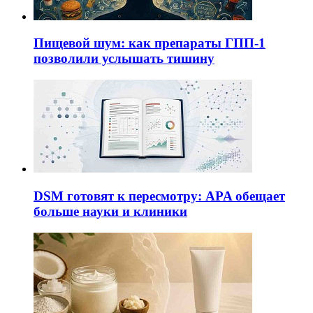
Пищевой шум: как препараты ГПП-1
позволили услышать тишину
DSM готовят к пересмотру: APA обещает
больше науки и клиники