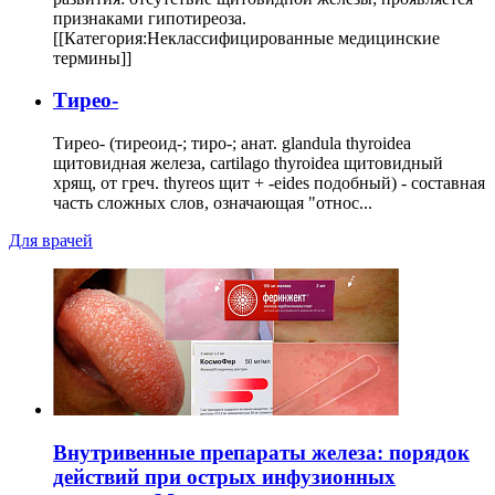
признаками гипотиреоза.
[[Категория:Неклассифицированные медицинские
термины]]
Тирео-
Тирео- (тиреоид-; тиро-; анат. glandula thyroidea
щитовидная железа, cartilago thyroidea щитовидный
хрящ, от греч. thyreos щит + -eides подобный) - составная
часть сложных слов, означающая "относ...
Для врачей
Внутривенные препараты железа: порядок
действий при острых инфузионных