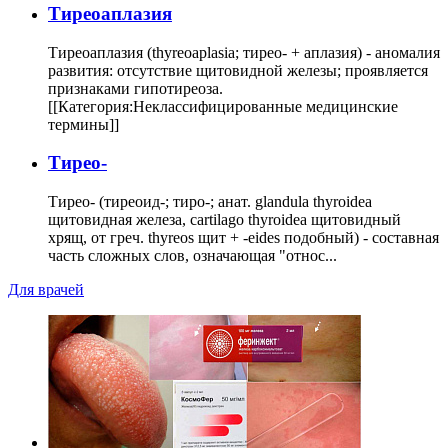
Тиреоаплазия
Тиреоаплазия (thyreoaplasia; тирео- + аплазия) - аномалия
развития: отсутствие щитовидной железы; проявляется
признаками гипотиреоза.
[[Категория:Неклассифицированные медицинские
термины]]
Тирео-
Тирео- (тиреоид-; тиро-; анат. glandula thyroidea
щитовидная железа, cartilago thyroidea щитовидный
хрящ, от греч. thyreos щит + -eides подобный) - составная
часть сложных слов, означающая "относ...
Для врачей