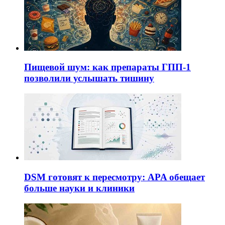
Пищевой шум: как препараты ГПП-1
позволили услышать тишину
DSM готовят к пересмотру: APA обещает
больше науки и клиники