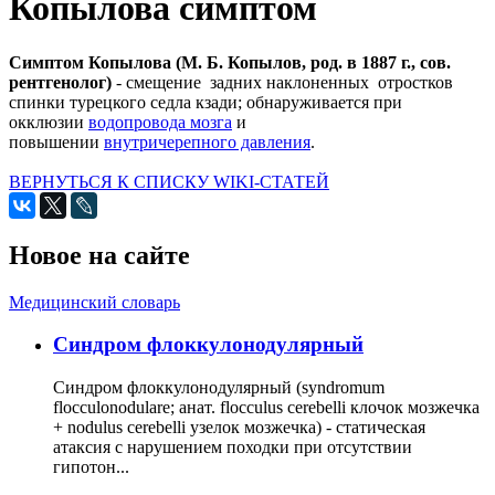
Копылова симптом
Симптом Копылова (М. Б. Копылов, род. в 1887 г., сов.
рентгенолог)
- смещение задних наклоненных отростков
спинки турецкого седла кзади; обнаруживается при
окклюзии
водопровода мозга
и
повышении
внутричерепного давления
.
ВЕРНУТЬСЯ К СПИСКУ WIKI-СТАТЕЙ
Новое на сайте
Медицинский словарь
Cиндром флоккулонодулярный
Синдром флоккулонодулярный (syndromum
flocculonodulare; анат. flocculus cerebelli клочок мозжечка
+ nodulus cerebelli узелок мозжечка) - статическая
атаксия с нарушением походки при отсутствии
гипотон...