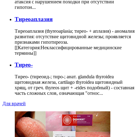
атаксия с нарушением походки при отсутствии
гипотон...
Тиреоаплазия
Тиреоаплазия (thyreoaplasia; тирео- + аплазия) - аномалия
развития: отсутствие щитовидной железы; проявляется
признаками гипотиреоза.
[[Категория:Неклассифицированные медицинские
термины]]
Тирео-
Тирео- (тиреоид-; тиро-; анат. glandula thyroidea
щитовидная железа, cartilago thyroidea щитовидный
хрящ, от греч. thyreos щит + -eides подобный) - составная
часть сложных слов, означающая "относ...
Для врачей