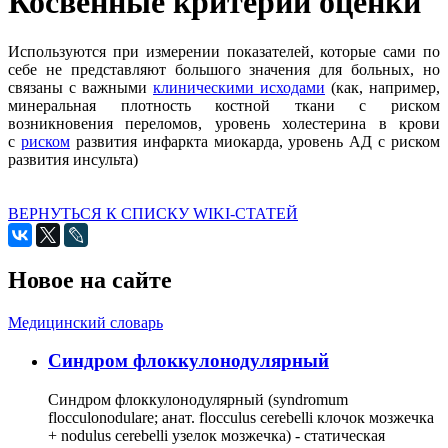
Косвенные критерии оценки
Используются при измерении показателей, которые сами по
себе не представляют большого значения для больных, но
связаны с важными
клиническими исходами
(как, например,
минеральная плотность костной ткани с риском
возникновения переломов, уровень холестерина в крови
с
риском
развития инфаркта миокарда, уровень АД с риском
развития инсульта)
ВЕРНУТЬСЯ К СПИСКУ WIKI-СТАТЕЙ
Новое на сайте
Медицинский словарь
Cиндром флоккулонодулярный
Синдром флоккулонодулярный (syndromum
flocculonodulare; анат. flocculus cerebelli клочок мозжечка
+ nodulus cerebelli узелок мозжечка) - статическая