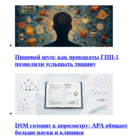
Пищевой шум: как препараты ГПП-1
позволили услышать тишину
DSM готовят к пересмотру: APA обещает
больше науки и клиники