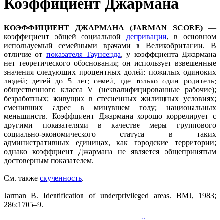
Коэффициент Джармана
КОЭФФИЦИЕНТ ДЖАРМАНА (JARMAN SCORE)
—
коэффициент общей социальной
депривации
, в основном
используемый семейными врачами в Великобритании. В
отличие от
показателя Таунсенда
, у коэффциента Джармана
нет теоретического обоснования; он использует взвешенные
значения следующих процентных долей: пожилых одиноких
людей; детей до 5 лет; семей, где только один родитель;
общественного класса V (неквалифицированные рабочие);
безработных; живущих в стесненных жилищных условиях;
сменивших адрес в минувшем году; национальных
меньшинств. Коэффциент Джармана хорошо коррелирует с
другими показателями в качестве меры группового
социально-экономического статуса в таких
административных единицах, как городские территории;
однако коэффциент Джармана не является общепринятым
достоверным показателем.
Cм. также
скученность
.
Jarman B. Identification of underprivileged areas. BMJ, 1983;
286:1705–9.