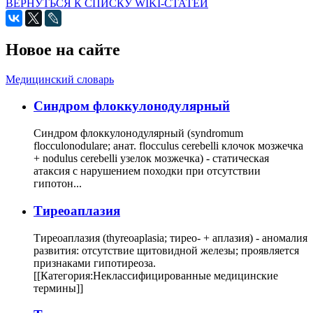
ВЕРНУТЬСЯ К СПИСКУ WIKI-СТАТЕЙ
Новое на сайте
Медицинский словарь
Cиндром флоккулонодулярный
Синдром флоккулонодулярный (syndromum
flocculonodulare; анат. flocculus cerebelli клочок мозжечка
+ nodulus cerebelli узелок мозжечка) - статическая
атаксия с нарушением походки при отсутствии
гипотон...
Тиреоаплазия
Тиреоаплазия (thyreoaplasia; тирео- + аплазия) - аномалия
развития: отсутствие щитовидной железы; проявляется
признаками гипотиреоза.
[[Категория:Неклассифицированные медицинские
термины]]