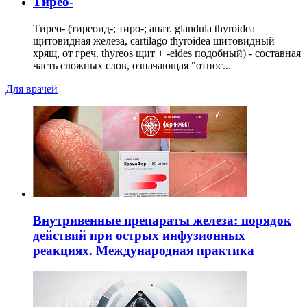
Тирео-
Тирео- (тиреоид-; тиро-; анат. glandula thyroidea
щитовидная железа, cartilago thyroidea щитовидный
хрящ, от греч. thyreos щит + -eides подобный) - составная
часть сложных слов, означающая "относ...
Для врачей
Внутривенные препараты железа: порядок
действий при острых инфузионных
реакциях. Международная практика