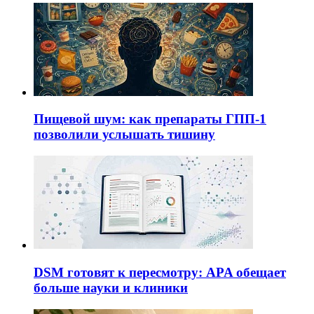
Пищевой шум: как препараты ГПП-1
позволили услышать тишину
DSM готовят к пересмотру: APA обещает
больше науки и клиники