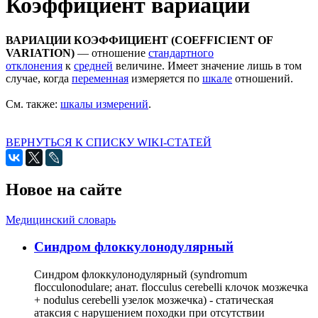
Коэффициент вариации
ВАРИАЦИИ КОЭФФИЦИЕНТ (COEFFICIENT OF
VARIATION)
— отношение
стандартного
отклонения
к
средней
величине. Имеет значение лишь в том
случае, когда
переменная
измеряется по
шкале
отношений.
Cм. также:
шкалы измерений
.
ВЕРНУТЬСЯ К СПИСКУ WIKI-СТАТЕЙ
Новое на сайте
Медицинский словарь
Cиндром флоккулонодулярный
Синдром флоккулонодулярный (syndromum
flocculonodulare; анат. flocculus cerebelli клочок мозжечка
+ nodulus cerebelli узелок мозжечка) - статическая
атаксия с нарушением походки при отсутствии