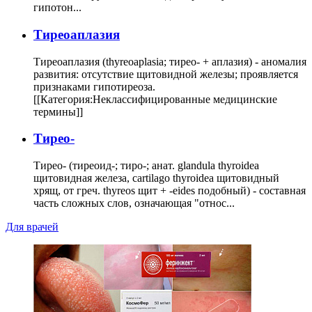
гипотон...
Тиреоаплазия
Тиреоаплазия (thyreoaplasia; тирео- + аплазия) - аномалия
развития: отсутствие щитовидной железы; проявляется
признаками гипотиреоза.
[[Категория:Неклассифицированные медицинские
термины]]
Тирео-
Тирео- (тиреоид-; тиро-; анат. glandula thyroidea
щитовидная железа, cartilago thyroidea щитовидный
хрящ, от греч. thyreos щит + -eides подобный) - составная
часть сложных слов, означающая "относ...
Для врачей