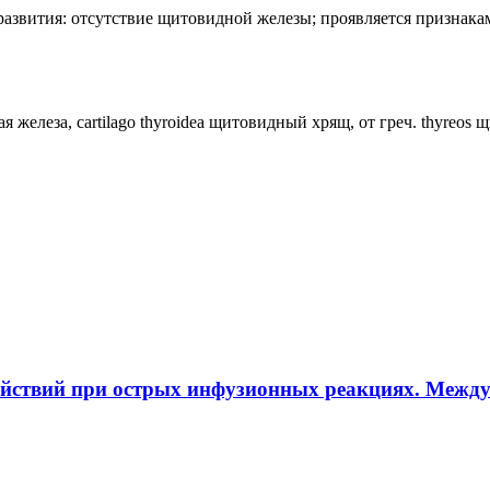
лия развития: отсутствие щитовидной железы; проявляется призн
ная железа, cartilago thyroidea щитовидный хрящ, от греч. thyreos
ействий при острых инфузионных реакциях. Межд