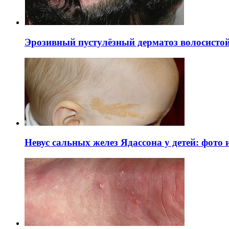
Эрозивный пустулёзный дерматоз волосистой 
Невус сальных желез Ядассона у детей: фото