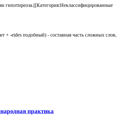
аками гипотиреоза.[[Категория:Неклассифицированные
 щит + -eides подобный) - составная часть сложных слов,
ународная практика