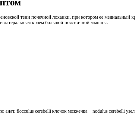
птом
еновской тени почечной лоханки, при котором ее медиальный кр
ки латеральным краем большой поясничной мышцы.
анат. flocculus cerebelli клочок мозжечка + nodulus cerebelli уз