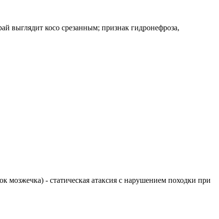
ай выглядит косо срезанным; признак гидронефроза,
елок мозжечка) - статическая атаксия с нарушением походки при