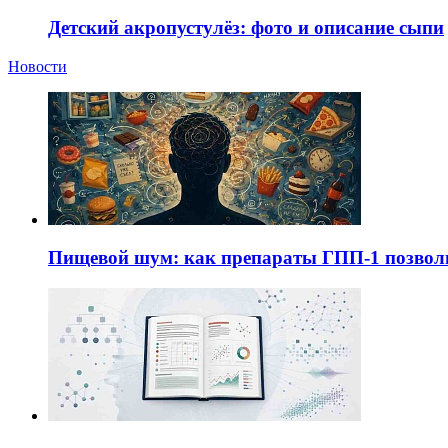
Детский акропустулёз: фото и описание сыпи
Новости
Пищевой шум: как препараты ГПП-1 позво