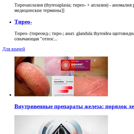
Тиреоаплазия (thyreoaplasia; тирео- + аплазия) - анома
медицинские термины]]
Тирео-
Тирео- (тиреоид-; тиро-; анат. glandula thyroidea щитовид
означающая "относ...
Для врачей
Внутривенные препараты железа: порядок д