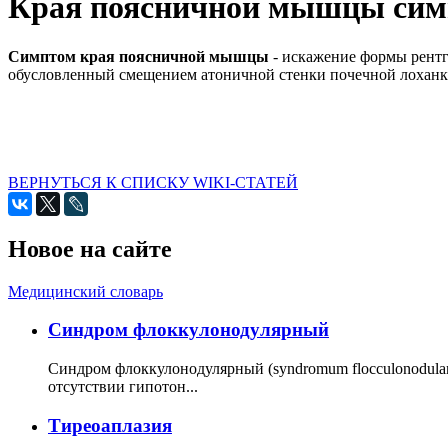
Края поясничной мышцы сим
Симптом края поясничной мышцы
- искажение формы рентг
обусловленный смещением атоничной стенки почечной лохан
ВЕРНУТЬСЯ К СПИСКУ WIKI-СТАТЕЙ
Новое на сайте
Медицинский словарь
Cиндром флоккулонодулярный
Синдром флоккулонодулярный (syndromum flocculonodulare; 
отсутствии гипотон...
Тиреоаплазия