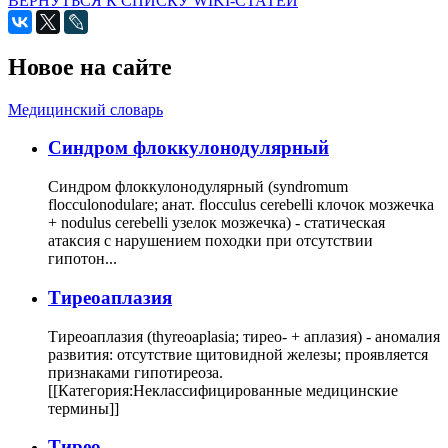
ВЕРНУТЬСЯ К СПИСКУ WIKI-СТАТЕЙ
Новое на сайте
Медицинский словарь
Cиндром флоккулонодулярный
Синдром флоккулонодулярный (syndromum
flocculonodulare; анат. flocculus cerebelli клочок мозжечка
+ nodulus cerebelli узелок мозжечка) - статическая
атаксия с нарушением походки при отсутствии
гипотон...
Тиреоаплазия
Тиреоаплазия (thyreoaplasia; тирео- + аплазия) - аномалия
развития: отсутствие щитовидной железы; проявляется
признаками гипотиреоза.
[[Категория:Неклассифицированные медицинские
термины]]
Тирео-