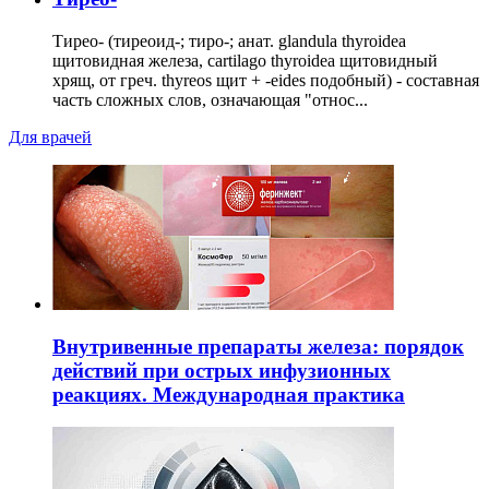
Тирео- (тиреоид-; тиро-; анат. glandula thyroidea
щитовидная железа, cartilago thyroidea щитовидный
хрящ, от греч. thyreos щит + -eides подобный) - составная
часть сложных слов, означающая "относ...
Для врачей
Внутривенные препараты железа: порядок
действий при острых инфузионных
реакциях. Международная практика