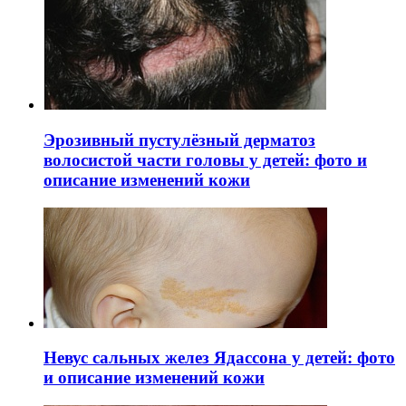
Эрозивный пустулёзный дерматоз
волосистой части головы у детей: фото и
описание изменений кожи
Невус сальных желез Ядассона у детей: фото
и описание изменений кожи