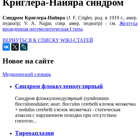
Криглера-Найяра синдром
Синдром Криглера-Найяра
(J. F. Crigler, род. в 1919 г., амер.
педиатр; V. A. Najjar, совр. амер. педиатр) - см.
Желтуха
врожденная негемолитическая I типа
.
ВЕРНУТЬСЯ К СПИСКУ WIKI-СТАТЕЙ
Новое на сайте
Медицинский словарь
Cиндром флоккулонодулярный
Синдром флоккулонодулярный (syndromum
flocculonodulare; анат. flocculus cerebelli клочок мозжечка
+ nodulus cerebelli узелок мозжечка) - статическая
атаксия с нарушением походки при отсутствии
гипотон...
Тиреоаплазия