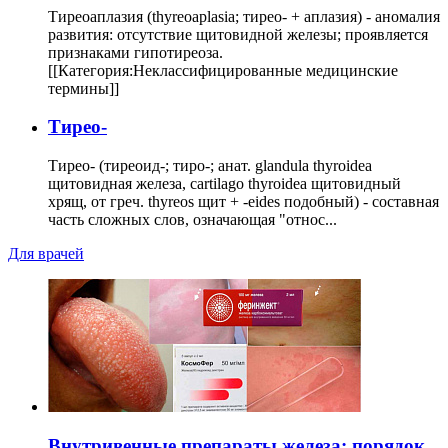
Тиреоаплазия (thyreoaplasia; тирео- + аплазия) - аномалия
развития: отсутствие щитовидной железы; проявляется
признаками гипотиреоза.
[[Категория:Неклассифицированные медицинские
термины]]
Тирео-
Тирео- (тиреоид-; тиро-; анат. glandula thyroidea
щитовидная железа, cartilago thyroidea щитовидный
хрящ, от греч. thyreos щит + -eides подобный) - составная
часть сложных слов, означающая "относ...
Для врачей
Внутривенные препараты железа: порядок