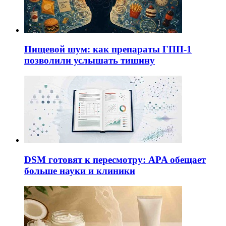
Пищевой шум: как препараты ГПП-1
позволили услышать тишину
DSM готовят к пересмотру: APA обещает
больше науки и клиники