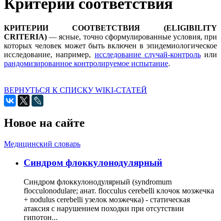
Критерии соответствия
КРИТЕРИИ СООТВЕТСТВИЯ (ELIGIBILITY
CRITERIA)
— ясные, точно сформулированные условия, при
которых человек может быть включен в эпидемиологическое
исследование, например,
исследование случай-контроль
или
рандомизированное контролируемое испытание
.
ВЕРНУТЬСЯ К СПИСКУ WIKI-СТАТЕЙ
Новое на сайте
Медицинский словарь
Cиндром флоккулонодулярный
Синдром флоккулонодулярный (syndromum
flocculonodulare; анат. flocculus cerebelli клочок мозжечка
+ nodulus cerebelli узелок мозжечка) - статическая
атаксия с нарушением походки при отсутствии
гипотон...