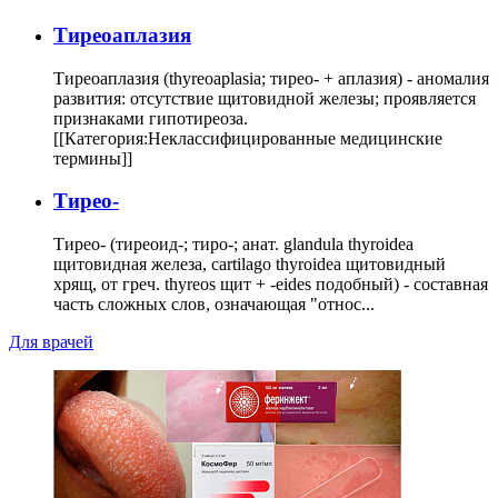
Тиреоаплазия
Тиреоаплазия (thyreoaplasia; тирео- + аплазия) - аномалия
развития: отсутствие щитовидной железы; проявляется
признаками гипотиреоза.
[[Категория:Неклассифицированные медицинские
термины]]
Тирео-
Тирео- (тиреоид-; тиро-; анат. glandula thyroidea
щитовидная железа, cartilago thyroidea щитовидный
хрящ, от греч. thyreos щит + -eides подобный) - составная
часть сложных слов, означающая "относ...
Для врачей