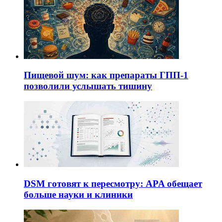
Пищевой шум: как препараты ГПП-1
позволили услышать тишину
DSM готовят к пересмотру: APA обещает
больше науки и клиники