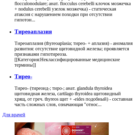
flocculonodulare; анат. flocculus cerebelli клочок мозжечка
+ nodulus cerebelli узелок мозжечка) - статическая
атаксия с нарушением походки при отсутствии
гипотон...
Тиреоаплазия
Тиреоаплазия (thyreoaplasia; тирео- + аплазия) - аномалия
развития: отсутствие щитовидной железы; проявляется
признаками гипотиреоза.
[[Категория:Неклассифицированные медицинские
термины]]
Тирео-
Тирео- (тиреоид-; тиро-; анат. glandula thyroidea
щитовидная железа, cartilago thyroidea щитовидный
хрящ, от греч. thyreos щит + -eides подобный) - составная
часть сложных слов, означающая "относ...
Для врачей