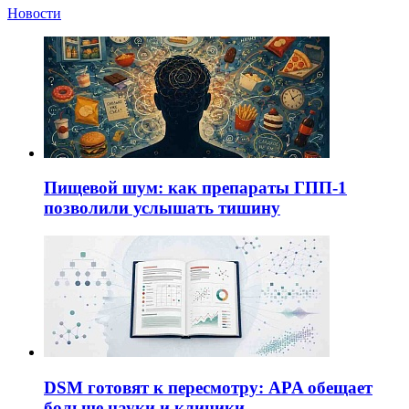
Новости
Пищевой шум: как препараты ГПП-1
позволили услышать тишину
DSM готовят к пересмотру: APA обещает
больше науки и клиники