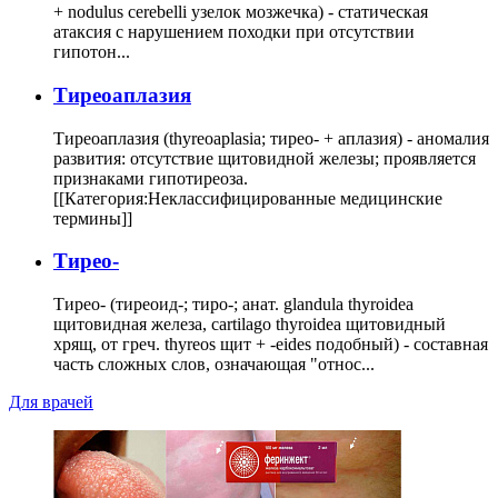
+ nodulus cerebelli узелок мозжечка) - статическая
атаксия с нарушением походки при отсутствии
гипотон...
Тиреоаплазия
Тиреоаплазия (thyreoaplasia; тирео- + аплазия) - аномалия
развития: отсутствие щитовидной железы; проявляется
признаками гипотиреоза.
[[Категория:Неклассифицированные медицинские
термины]]
Тирео-
Тирео- (тиреоид-; тиро-; анат. glandula thyroidea
щитовидная железа, cartilago thyroidea щитовидный
хрящ, от греч. thyreos щит + -eides подобный) - составная
часть сложных слов, означающая "относ...
Для врачей