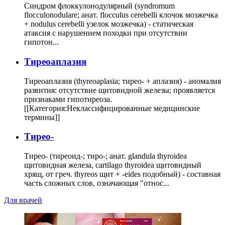
Синдром флоккулонодулярный (syndromum
flocculonodulare; анат. flocculus cerebelli клочок мозжечка
+ nodulus cerebelli узелок мозжечка) - статическая
атаксия с нарушением походки при отсутствии
гипотон...
Тиреоаплазия
Тиреоаплазия (thyreoaplasia; тирео- + аплазия) - аномалия
развития: отсутствие щитовидной железы; проявляется
признаками гипотиреоза.
[[Категория:Неклассифицированные медицинские
термины]]
Тирео-
Тирео- (тиреоид-; тиро-; анат. glandula thyroidea
щитовидная железа, cartilago thyroidea щитовидный
хрящ, от греч. thyreos щит + -eides подобный) - составная
часть сложных слов, означающая "относ...
Для врачей