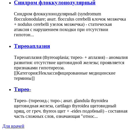
Cиндром флоккулонодулярный
Синдром флоккулонодулярный (syndromum
flocculonodulare; анат. flocculus cerebelli клочок мозжечка
+ nodulus cerebelli узелок мозжечка) - статическая
атаксия с нарушением походки при отсутствии
гипотон...
Тиреоаплазия
Тиреоаплазия (thyreoaplasia; тирео- + аплазия) - аномалия
развития: отсутствие щитовидной железы; проявляется
признаками гипотиреоза.
[[Категория:Неклассифицированные медицинские
термины]]
Тирео-
Тирео- (тиреоид-; тиро-; анат. glandula thyroidea
щитовидная железа, cartilago thyroidea щитовидный
хрящ, от греч. thyreos щит + -eides подобный) - составная
часть сложных слов, означающая "относ...
Для врачей