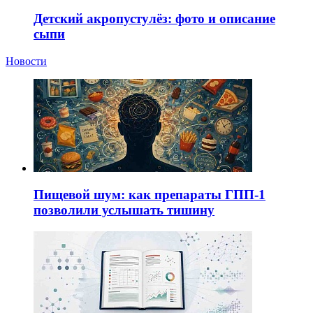
Детский акропустулёз: фото и описание
сыпи
Новости
Пищевой шум: как препараты ГПП-1
позволили услышать тишину