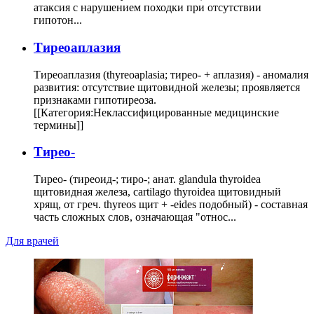
атаксия с нарушением походки при отсутствии
гипотон...
Тиреоаплазия
Тиреоаплазия (thyreoaplasia; тирео- + аплазия) - аномалия
развития: отсутствие щитовидной железы; проявляется
признаками гипотиреоза.
[[Категория:Неклассифицированные медицинские
термины]]
Тирео-
Тирео- (тиреоид-; тиро-; анат. glandula thyroidea
щитовидная железа, cartilago thyroidea щитовидный
хрящ, от греч. thyreos щит + -eides подобный) - составная
часть сложных слов, означающая "относ...
Для врачей