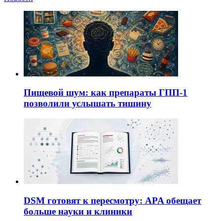
Пищевой шум: как препараты ГПП-1
позволили услышать тишину
DSM готовят к пересмотру: APA обещает
больше науки и клиники