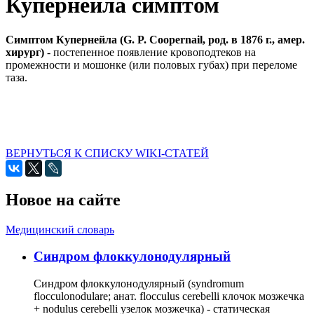
Купернейла симптом
Симптом Купернейла (G. P. Coopernail, род. в 1876 г., амер.
хирург)
- постепенное появление кровоподтеков на
промежности и мошонке (или половых губах) при переломе
таза.
ВЕРНУТЬСЯ К СПИСКУ WIKI-СТАТЕЙ
Новое на сайте
Медицинский словарь
Cиндром флоккулонодулярный
Синдром флоккулонодулярный (syndromum
flocculonodulare; анат. flocculus cerebelli клочок мозжечка
+ nodulus cerebelli узелок мозжечка) - статическая