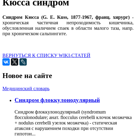
Кюсса синдром
Синдром Кюсса (G. Е. Kuss, 1877-1967, франц. хирург)
-
хроническая частичная непроходимость кишечника,
обусловленная наличием спаек в области малого таза, напр.
при хроническом сальпингите.
ВЕРНУТЬСЯ К СПИСКУ WIKI-СТАТЕЙ
Новое на сайте
Медицинский словарь
Cиндром флоккулонодулярный
Синдром флоккулонодулярный (syndromum
flocculonodulare; анат. flocculus cerebelli клочок мозжечка
+ nodulus cerebelli узелок мозжечка) - статическая
атаксия с нарушением походки при отсутствии
гипотон...