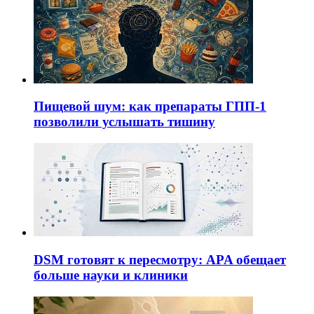
Пищевой шум: как препараты ГПП-1
позволили услышать тишину
DSM готовят к пересмотру: APA обещает
больше науки и клиники