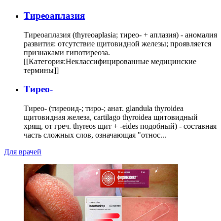
Тиреоаплазия
Тиреоаплазия (thyreoaplasia; тирео- + аплазия) - аномалия
развития: отсутствие щитовидной железы; проявляется
признаками гипотиреоза.
[[Категория:Неклассифицированные медицинские
термины]]
Тирео-
Тирео- (тиреоид-; тиро-; анат. glandula thyroidea
щитовидная железа, cartilago thyroidea щитовидный
хрящ, от греч. thyreos щит + -eides подобный) - составная
часть сложных слов, означающая "относ...
Для врачей