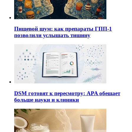
Пищевой шум: как препараты ГПП-1
позволили услышать тишину
DSM готовят к пересмотру: APA обещает
больше науки и клиники