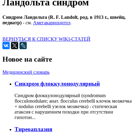
Ландольта синдром
Синдром Ландольта (R. F. Landolt, род. в 1913 г., швейц.
педиатр)
- см.
Амегакариоцитоз
.
ВЕРНУТЬСЯ К СПИСКУ WIKI-СТАТЕЙ
Новое на сайте
Медицинский словарь
Cиндром флоккулонодулярный
Синдром флоккулонодулярный (syndromum
flocculonodulare; анат. flocculus cerebelli клочок мозжечка
+ nodulus cerebelli узелок мозжечка) - статическая
атаксия с нарушением походки при отсутствии
гипотон...
Тиреоаплазия