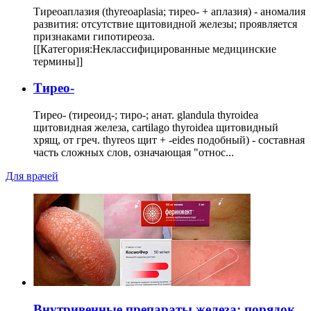
Тиреоаплазия (thyreoaplasia; тирео- + аплазия) - аномалия
развития: отсутствие щитовидной железы; проявляется
признаками гипотиреоза.
[[Категория:Неклассифицированные медицинские
термины]]
Тирео-
Тирео- (тиреоид-; тиро-; анат. glandula thyroidea
щитовидная железа, cartilago thyroidea щитовидный
хрящ, от греч. thyreos щит + -eides подобный) - составная
часть сложных слов, означающая "относ...
Для врачей
Внутривенные препараты железа: порядок