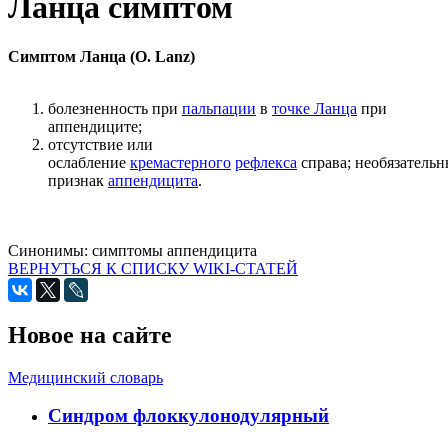
Ланца симптом
Симптом Ланца (О. Lanz)
болезненность при
пальпации
в
точке Ланца
при
аппендиците;
отсутствие или
ослабление
кремастерного
рефлекса
справа; необязатель
признак
аппендицита
.
Синонимы:
симптомы аппендицита
ВЕРНУТЬСЯ К СПИСКУ WIKI-СТАТЕЙ
Новое на сайте
Медицинский словарь
Cиндром флоккулонодулярный