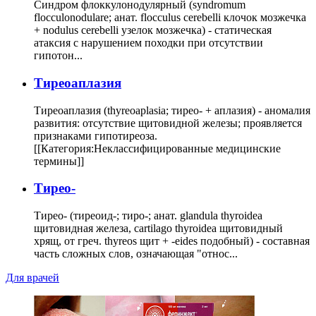
Синдром флоккулонодулярный (syndromum
flocculonodulare; анат. flocculus cerebelli клочок мозжечка
+ nodulus cerebelli узелок мозжечка) - статическая
атаксия с нарушением походки при отсутствии
гипотон...
Тиреоаплазия
Тиреоаплазия (thyreoaplasia; тирео- + аплазия) - аномалия
развития: отсутствие щитовидной железы; проявляется
признаками гипотиреоза.
[[Категория:Неклассифицированные медицинские
термины]]
Тирео-
Тирео- (тиреоид-; тиро-; анат. glandula thyroidea
щитовидная железа, cartilago thyroidea щитовидный
хрящ, от греч. thyreos щит + -eides подобный) - составная
часть сложных слов, означающая "относ...
Для врачей