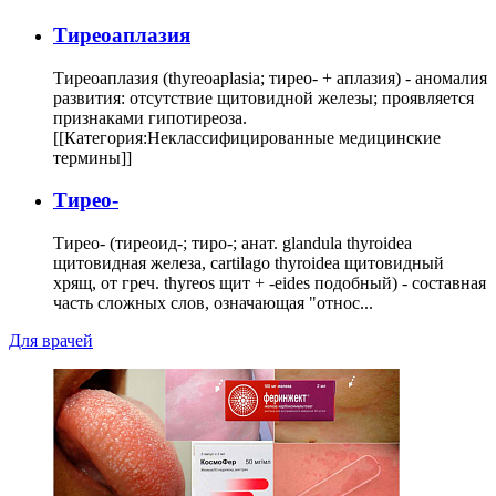
Тиреоаплазия
Тиреоаплазия (thyreoaplasia; тирео- + аплазия) - аномалия
развития: отсутствие щитовидной железы; проявляется
признаками гипотиреоза.
[[Категория:Неклассифицированные медицинские
термины]]
Тирео-
Тирео- (тиреоид-; тиро-; анат. glandula thyroidea
щитовидная железа, cartilago thyroidea щитовидный
хрящ, от греч. thyreos щит + -eides подобный) - составная
часть сложных слов, означающая "относ...
Для врачей