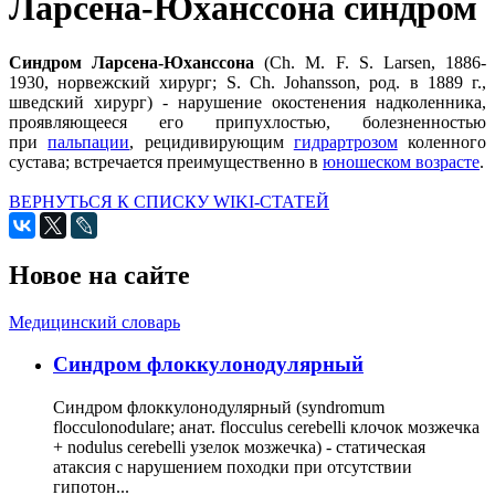
Ларсена-Юханссона синдром
Синдром Ларсена-Юханссона
(Ch. М. F. S. Larsen, 1886-
1930, норвежский хирург; S. Ch. Johansson, род. в 1889 г.,
шведский хирург)
- нарушение окостенения надколенника,
проявляющееся его припухлостью, болезненностью
при
пальпации
, рецидивирующим
гидрартрозом
коленного
сустава; встречается преимущественно в
юношеском возрасте
.
ВЕРНУТЬСЯ К СПИСКУ WIKI-СТАТЕЙ
Новое на сайте
Медицинский словарь
Cиндром флоккулонодулярный
Синдром флоккулонодулярный (syndromum
flocculonodulare; анат. flocculus cerebelli клочок мозжечка
+ nodulus cerebelli узелок мозжечка) - статическая
атаксия с нарушением походки при отсутствии
гипотон...