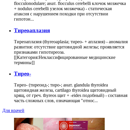
flocculonodulare; анат. flocculus cerebelli клочок мозжечка
+ nodulus cerebelli узелок мозжечка) - статическая
атаксия с нарушением походки при отсутствии
гипотон...
Тиреоаплазия
Тиреоаплазия (thyreoaplasia; тирео- + аплазия) - аномалия
развития: отсутствие щитовидной железы; проявляется
признаками гипотиреоза.
[[Категория:Неклассифицированные медицинские
термины]]
Тирео-
Тирео- (тиреоид-; тиро-; анат. glandula thyroidea
щитовидная железа, cartilago thyroidea щитовидный
хрящ, от греч. thyreos щит + -eides подобный) - составная
часть сложных слов, означающая "относ...
Для врачей