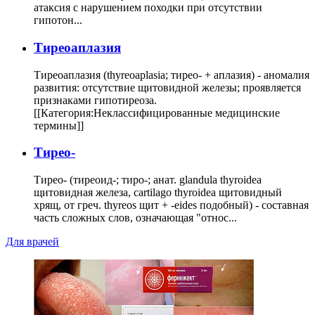
атаксия с нарушением походки при отсутствии
гипотон...
Тиреоаплазия
Тиреоаплазия (thyreoaplasia; тирео- + аплазия) - аномалия
развития: отсутствие щитовидной железы; проявляется
признаками гипотиреоза.
[[Категория:Неклассифицированные медицинские
термины]]
Тирео-
Тирео- (тиреоид-; тиро-; анат. glandula thyroidea
щитовидная железа, cartilago thyroidea щитовидный
хрящ, от греч. thyreos щит + -eides подобный) - составная
часть сложных слов, означающая "относ...
Для врачей