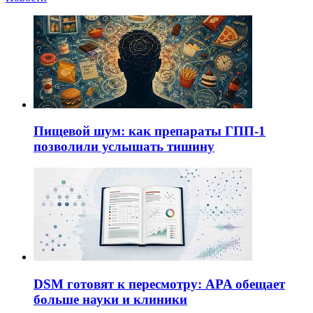
Пищевой шум: как препараты ГПП-1
позволили услышать тишину
DSM готовят к пересмотру: APA обещает
больше науки и клиники