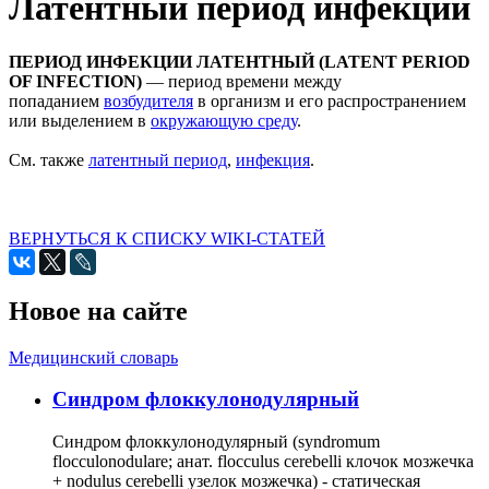
Латентный период инфекции
ПЕРИОД ИНФЕКЦИИ ЛАТЕНТНЫЙ (LATENT PERIOD
OF INFECTION)
— период времени между
попаданием
возбудителя
в организм и его распространением
или выделением в
окружающую среду
.
См. также
латентный период
,
инфекция
.
ВЕРНУТЬСЯ К СПИСКУ WIKI-СТАТЕЙ
Новое на сайте
Медицинский словарь
Cиндром флоккулонодулярный
Синдром флоккулонодулярный (syndromum
flocculonodulare; анат. flocculus cerebelli клочок мозжечка
+ nodulus cerebelli узелок мозжечка) - статическая