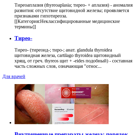
Тиреоаплазия (thyreoaplasia; тирео- + аплазия) - аномалия
развития: отсутствие щитовидной железы; проявляется
признаками гипотиреоза.
[[Категория:Неклассифицированные медицинские
термины]]
Тирео-
Тирео- (тиреоид-; тиро-; анат. glandula thyroidea
щитовидная железа, cartilago thyroidea щитовидный
хрящ, от греч. thyreos щит + -eides подобный) - составная
часть сложных слов, означающая "относ...
Для врачей
Внутривенные препараты железа: порядок