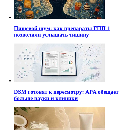
Пищевой шум: как препараты ГПП-1
позволили услышать тишину
DSM готовят к пересмотру: APA обещает
больше науки и клиники