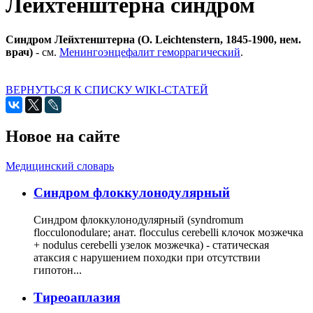
Лейхтенштерна синдром
Синдром Лейхтенштерна (О. Leichtenstern, 1845-1900, нем.
врач)
- см.
Менингоэнцефалит геморрагический
.
ВЕРНУТЬСЯ К СПИСКУ WIKI-СТАТЕЙ
Новое на сайте
Медицинский словарь
Cиндром флоккулонодулярный
Синдром флоккулонодулярный (syndromum
flocculonodulare; анат. flocculus cerebelli клочок мозжечка
+ nodulus cerebelli узелок мозжечка) - статическая
атаксия с нарушением походки при отсутствии
гипотон...
Тиреоаплазия