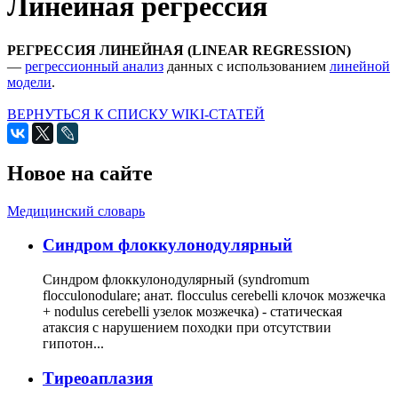
Линейная регрессия
РЕГРЕССИЯ ЛИНЕЙНАЯ (LINEAR REGRESSION)
—
регрессионный анализ
данных с использованием
линейной
модели
.
ВЕРНУТЬСЯ К СПИСКУ WIKI-СТАТЕЙ
Новое на сайте
Медицинский словарь
Cиндром флоккулонодулярный
Синдром флоккулонодулярный (syndromum
flocculonodulare; анат. flocculus cerebelli клочок мозжечка
+ nodulus cerebelli узелок мозжечка) - статическая
атаксия с нарушением походки при отсутствии
гипотон...
Тиреоаплазия