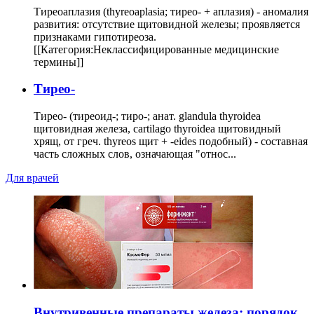
Тиреоаплазия (thyreoaplasia; тирео- + аплазия) - аномалия
развития: отсутствие щитовидной железы; проявляется
признаками гипотиреоза.
[[Категория:Неклассифицированные медицинские
термины]]
Тирео-
Тирео- (тиреоид-; тиро-; анат. glandula thyroidea
щитовидная железа, cartilago thyroidea щитовидный
хрящ, от греч. thyreos щит + -eides подобный) - составная
часть сложных слов, означающая "относ...
Для врачей
Внутривенные препараты железа: порядок