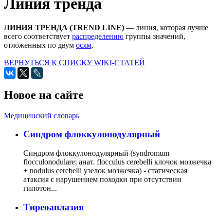
Линия тренда
ЛИНИЯ ТРЕНДА (TREND LINE)
— линия, которая лучше
всего соответствует
распределению
группы значений,
отложенных по двум
осям
.
ВЕРНУТЬСЯ К СПИСКУ WIKI-СТАТЕЙ
Новое на сайте
Медицинский словарь
Cиндром флоккулонодулярный
Синдром флоккулонодулярный (syndromum
flocculonodulare; анат. flocculus cerebelli клочок мозжечка
+ nodulus cerebelli узелок мозжечка) - статическая
атаксия с нарушением походки при отсутствии
гипотон...
Тиреоаплазия