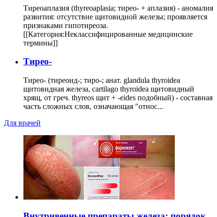
Тиреоаплазия (thyreoaplasia; тирео- + аплазия) - аномалия
развития: отсутствие щитовидной железы; проявляется
признаками гипотиреоза.
[[Категория:Неклассифицированные медицинские
термины]]
Тирео-
Тирео- (тиреоид-; тиро-; анат. glandula thyroidea
щитовидная железа, cartilago thyroidea щитовидный
хрящ, от греч. thyreos щит + -eides подобный) - составная
часть сложных слов, означающая "относ...
Для врачей
Внутривенные препараты железа: порядок