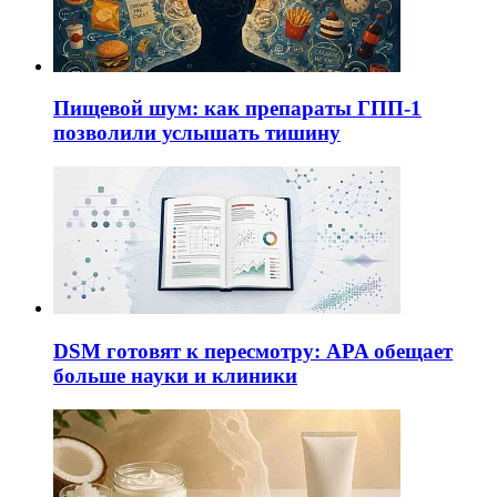
Пищевой шум: как препараты ГПП-1
позволили услышать тишину
DSM готовят к пересмотру: APA обещает
больше науки и клиники