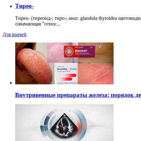
Тирео-
Тирео- (тиреоид-; тиро-; анат. glandula thyroidea щитовид
означающая "относ...
Для врачей
Внутривенные препараты железа: порядок д