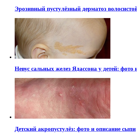
Эрозивный пустулёзный дерматоз волосистой 
Невус сальных желез Ядассона у детей: фото
Детский акропустулёз: фото и описание сыпи