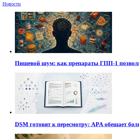
Новости
Пищевой шум: как препараты ГПП-1 позво
DSM готовят к пересмотру: APA обещает бол