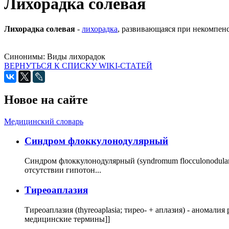
Лихорадка солевая
Лихорадка солевая
-
лихорадка
, развивающаяся при некомпенс
Синонимы:
Виды лихорадок
ВЕРНУТЬСЯ К СПИСКУ WIKI-СТАТЕЙ
Новое на сайте
Медицинский словарь
Cиндром флоккулонодулярный
Синдром флоккулонодулярный (syndromum flocculonodulare; 
отсутствии гипотон...
Тиреоаплазия
Тиреоаплазия (thyreoaplasia; тирео- + аплазия) - анома
медицинские термины]]