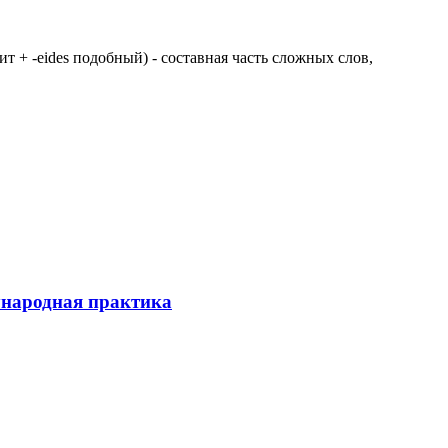
 щит + -eides подобный) - составная часть сложных слов,
ународная практика