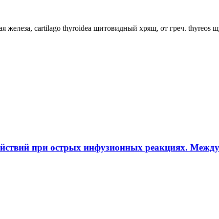
ная железа, cartilago thyroidea щитовидный хрящ, от греч. thyreos
ействий при острых инфузионных реакциях. Межд