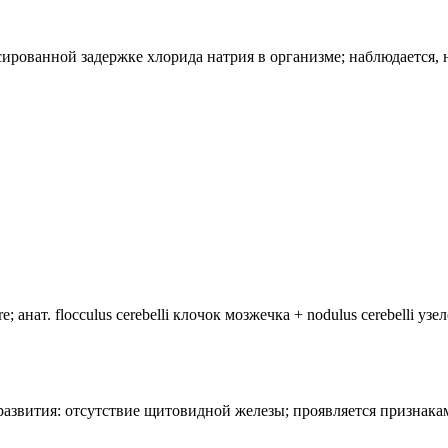
ированной задержке хлорида натрия в организме; наблюдается, н
анат. flocculus cerebelli клочок мозжечка + nodulus cerebelli уз
лия развития: отсутствие щитовидной железы; проявляется призн