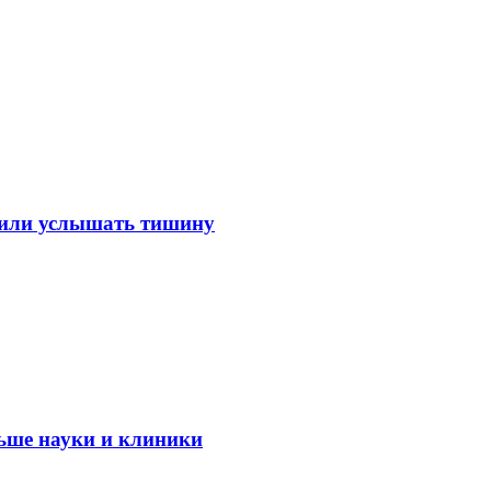
лили услышать тишину
ьше науки и клиники