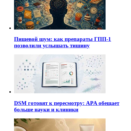
Пищевой шум: как препараты ГПП-1
позволили услышать тишину
DSM готовят к пересмотру: APA обещает
больше науки и клиники