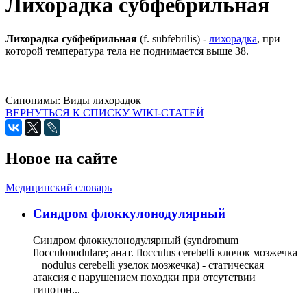
Лихорадка субфебрильная
Лихорадка субфебрильная
(f. subfebrilis) -
лихорадка
, при
которой температура тела не поднимается выше 38.
Синонимы:
Виды лихорадок
ВЕРНУТЬСЯ К СПИСКУ WIKI-СТАТЕЙ
Новое на сайте
Медицинский словарь
Cиндром флоккулонодулярный
Синдром флоккулонодулярный (syndromum
flocculonodulare; анат. flocculus cerebelli клочок мозжечка
+ nodulus cerebelli узелок мозжечка) - статическая
атаксия с нарушением походки при отсутствии
гипотон...