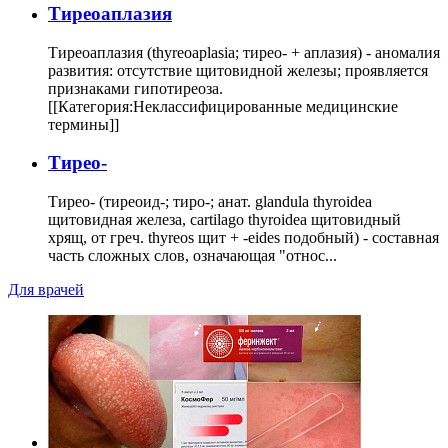
Тиреоаплазия
Тиреоаплазия (thyreoaplasia; тирео- + аплазия) - аномалия
развития: отсутствие щитовидной железы; проявляется
признаками гипотиреоза.
[[Категория:Неклассифицированные медицинские
термины]]
Тирео-
Тирео- (тиреоид-; тиро-; анат. glandula thyroidea
щитовидная железа, cartilago thyroidea щитовидный
хрящ, от греч. thyreos щит + -eides подобный) - составная
часть сложных слов, означающая "относ...
Для врачей