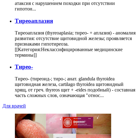
атаксия с нарушением походки при отсутствии
гипотон...
Тиреоаплазия
Тиреоаплазия (thyreoaplasia; тирео- + аплазия) - аномалия
развития: отсутствие щитовидной железы; проявляется
признаками гипотиреоза.
[[Категория:Неклассифицированные медицинские
термины]]
Тирео-
Тирео- (тиреоид-; тиро-; анат. glandula thyroidea
щитовидная железа, cartilago thyroidea щитовидный
хрящ, от греч. thyreos щит + -eides подобный) - составная
часть сложных слов, означающая "относ...
Для врачей