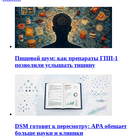
Пищевой шум: как препараты ГПП-1
позволили услышать тишину
DSM готовят к пересмотру: APA обещает
больше науки и клиники