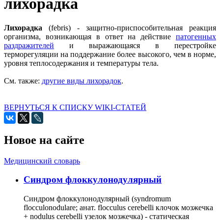
лихорадка
Лихорадка
(febris) - защитно-приспособительная реакция
организма, возникающая в ответ на действие
патогенных
раздражителей
и выражающаяся в перестройке
терморегуляции на поддержание более высокого, чем в норме,
уровня теплосодержания и температуры тела.
См. также:
другие виды лихорадок
.
ВЕРНУТЬСЯ К СПИСКУ WIKI-СТАТЕЙ
Новое на сайте
Медицинский словарь
Cиндром флоккулонодулярный
Синдром флоккулонодулярный (syndromum
flocculonodulare; анат. flocculus cerebelli клочок мозжечка
+ nodulus cerebelli узелок мозжечка) - статическая