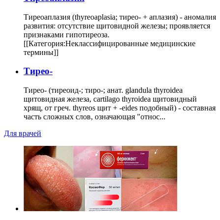
Тиреоаплазия (thyreoaplasia; тирео- + аплазия) - аномалия
развития: отсутствие щитовидной железы; проявляется
признаками гипотиреоза.
[[Категория:Неклассифицированные медицинские
термины]]
Тирео-
Тирео- (тиреоид-; тиро-; анат. glandula thyroidea
щитовидная железа, cartilago thyroidea щитовидный
хрящ, от греч. thyreos щит + -eides подобный) - составная
часть сложных слов, означающая "относ...
Для врачей