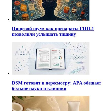
Пищевой шум: как препараты ГПП-1
позволили услышать тишину
DSM готовят к пересмотру: APA обещает
больше науки и клиники