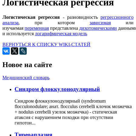
Логистическая регрессия
Логистическая регрессия
- разновидность
регрессионного
анализа
, при котором
зависимая
или
изучаемая
переменная
представлена
дихотомическими
данными
и используется
логарифмическая модель
ВЕРНУТЬСЯ К СПИСКУ WIKI-СТАТЕЙ
Новое на сайте
Медицинский словарь
Cиндром флоккулонодулярный
Синдром флоккулонодулярный (syndromum
flocculonodulare; анат. flocculus cerebelli клочок мозжечка
+ nodulus cerebelli узелок мозжечка) - статическая
атаксия с нарушением походки при отсутствии
гипотон...
Тиреоаплазия