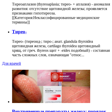
Тиреоаплазия (thyreoaplasia; тирео- + аплазия) - аномалия
развития: отсутствие щитовидной железы; проявляется
признаками гипотиреоза.
[[Категория:Неклассифицированные медицинские
термины]]
Тирео-
Тирео- (тиреоид-; тиро-; анат. glandula thyroidea
щитовидная железа, cartilago thyroidea щитовидный
хрящ, от греч. thyreos щит + -eides подобный) - составная
часть сложных слов, означающая "относ...
Для врачей
Внутривенные препараты железа: порядок