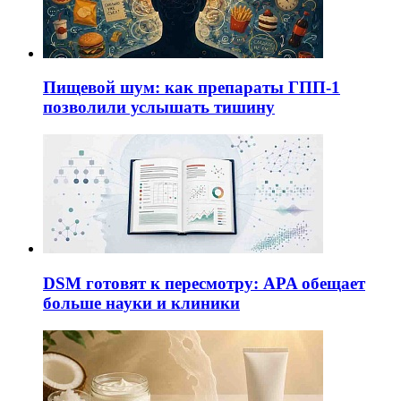
Пищевой шум: как препараты ГПП-1
позволили услышать тишину
DSM готовят к пересмотру: APA обещает
больше науки и клиники