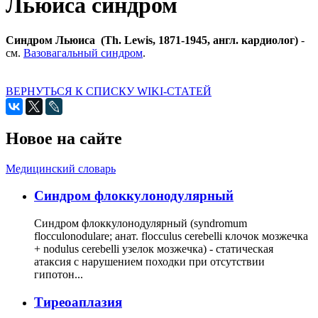
Льюиса синдром
Синдром Льюиса (Th. Lewis, 1871-1945, англ. кардиолог)
-
см.
Вазовагальный синдром
.
ВЕРНУТЬСЯ К СПИСКУ WIKI-СТАТЕЙ
Новое на сайте
Медицинский словарь
Cиндром флоккулонодулярный
Синдром флоккулонодулярный (syndromum
flocculonodulare; анат. flocculus cerebelli клочок мозжечка
+ nodulus cerebelli узелок мозжечка) - статическая
атаксия с нарушением походки при отсутствии
гипотон...
Тиреоаплазия