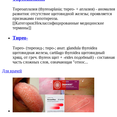
Тиреоаплазия (thyreoaplasia; тирео- + аплазия) - аномалия
развития: отсутствие щитовидной железы; проявляется
признаками гипотиреоза.
[[Категория:Неклассифицированные медицинские
термины]]
Тирео-
Тирео- (тиреоид-; тиро-; анат. glandula thyroidea
щитовидная железа, cartilago thyroidea щитовидный
хрящ, от греч. thyreos щит + -eides подобный) - составная
часть сложных слов, означающая "относ...
Для врачей