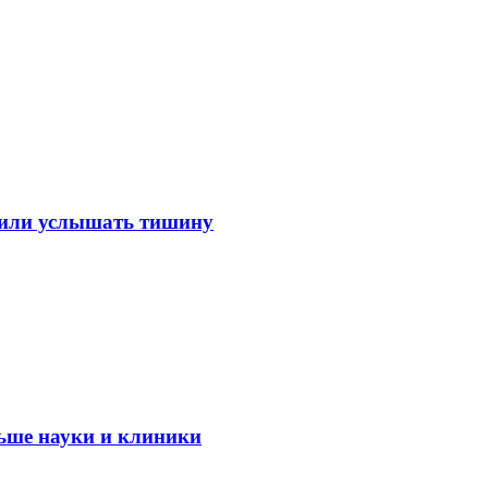
лили услышать тишину
ьше науки и клиники