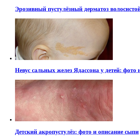
Эрозивный пустулёзный дерматоз волосистой 
Невус сальных желез Ядассона у детей: фото
Детский акропустулёз: фото и описание сыпи