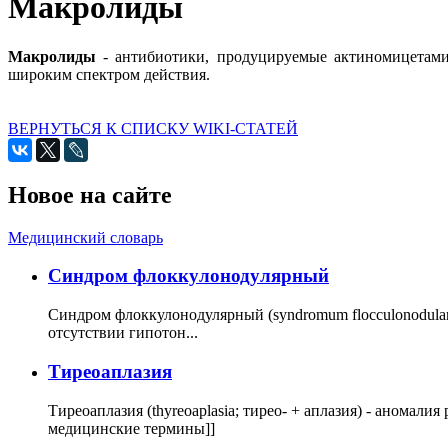
Макролиды
Макролиды
- антибиотики, продуцируемые актиномицетами 
широким спектром действия.
ВЕРНУТЬСЯ К СПИСКУ WIKI-СТАТЕЙ
Новое на сайте
Медицинский словарь
Cиндром флоккулонодулярный
Синдром флоккулонодулярный (syndromum flocculonodulare; 
отсутствии гипотон...
Тиреоаплазия
Тиреоаплазия (thyreoaplasia; тирео- + аплазия) - анома
медицинские термины]]