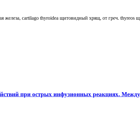
ная железа, cartilago thyroidea щитовидный хрящ, от греч. thyreos
ействий при острых инфузионных реакциях. Межд