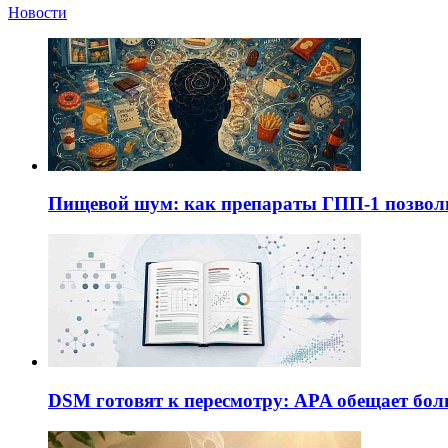
Новости
Пищевой шум: как препараты ГПП-1 позво
DSM готовят к пересмотру: APA обещает бол