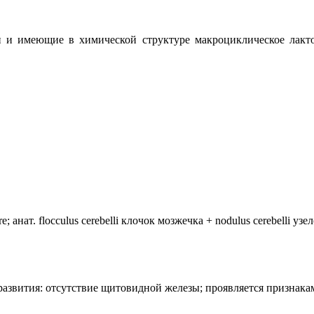
и имеющие в химической структуре макроциклическое лактон
анат. flocculus cerebelli клочок мозжечка + nodulus cerebelli уз
лия развития: отсутствие щитовидной железы; проявляется призн