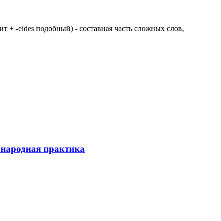
 щит + -eides подобный) - составная часть сложных слов,
ународная практика