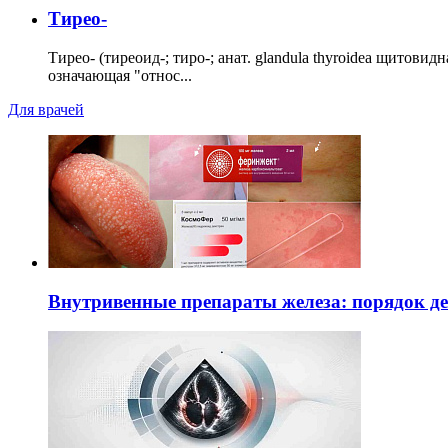
Тирео-
Тирео- (тиреоид-; тиро-; анат. glandula thyroidea щитовид
означающая "относ...
Для врачей
Внутривенные препараты железа: порядок д