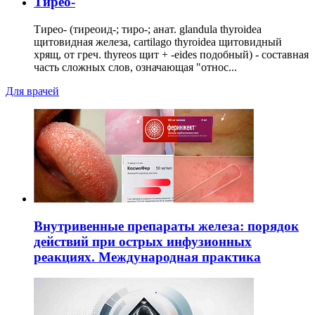
Тирео-
Тирео- (тиреоид-; тиро-; анат. glandula thyroidea
щитовидная железа, cartilago thyroidea щитовидный
хрящ, от греч. thyreos щит + -eides подобный) - составная
часть сложных слов, означающая "относ...
Для врачей
Внутривенные препараты железа: порядок
действий при острых инфузионных
реакциях. Международная практика