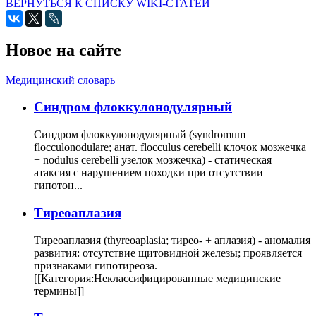
ВЕРНУТЬСЯ К СПИСКУ WIKI-СТАТЕЙ
Новое на сайте
Медицинский словарь
Cиндром флоккулонодулярный
Синдром флоккулонодулярный (syndromum
flocculonodulare; анат. flocculus cerebelli клочок мозжечка
+ nodulus cerebelli узелок мозжечка) - статическая
атаксия с нарушением походки при отсутствии
гипотон...
Тиреоаплазия
Тиреоаплазия (thyreoaplasia; тирео- + аплазия) - аномалия
развития: отсутствие щитовидной железы; проявляется
признаками гипотиреоза.
[[Категория:Неклассифицированные медицинские
термины]]