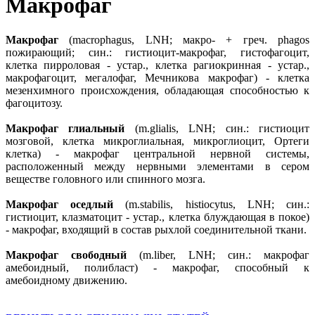
Макрофаг
Макрофаг
(macrophagus, LNH; макро- + греч. phagos
пожирающий; син.: гистиоцит-макрофаг, гистофагоцит,
клетка пирроловая - устар., клетка рагиокринная - устар.,
макрофагоцит, мегалофаг, Мечникова макрофаг) - клетка
мезенхимного происхождения, обладающая способностью к
фагоцитозу.
Макрофаг глиальный
(m.glialis, LNH; син.: гистиоцит
мозговой, клетка микроглиальная, микроглиоцит, Ортеги
клетка) - макрофаг центральной нервной системы,
расположенный между нервными элементами в сером
веществе головного или спинного мозга.
Макрофаг оседлый
(m.stabilis, histiocytus, LNH; син.:
гистиоцит, клазматоцит - устар., клетка блуждающая в покое)
- макрофаг, входящий в состав рыхлой соединительной ткани.
Макрофаг свободный
(m.liber, LNH; син.: макрофаг
амебоидный, полибласт) - макрофаг, способный к
амебоидному движению.