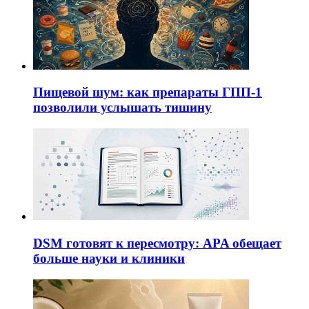
Пищевой шум: как препараты ГПП-1
позволили услышать тишину
DSM готовят к пересмотру: APA обещает
больше науки и клиники