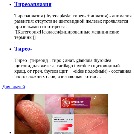
Тиреоаплазия
Тиреоаплазия (thyreoaplasia; тирео- + аплазия) - аномалия
развития: отсутствие щитовидной железы; проявляется
признаками гипотиреоза.
[[Категория:Неклассифицированные медицинские
термины]]
Тирео-
Тирео- (тиреоид-; тиро-; анат. glandula thyroidea
щитовидная железа, cartilago thyroidea щитовидный
хрящ, от греч. thyreos щит + -eides подобный) - составная
часть сложных слов, означающая "относ...
Для врачей