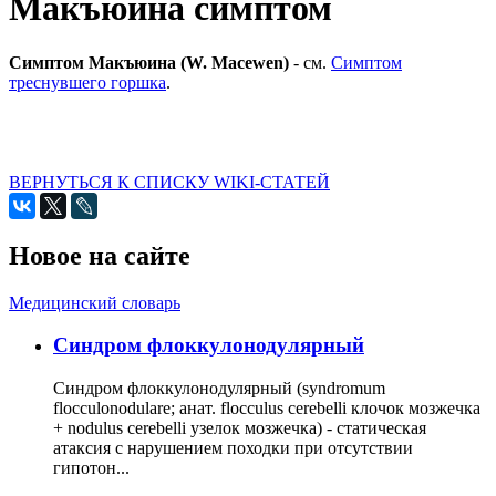
Макъюина симптом
Симптом Макъюина (W. Macewen)
- см.
Симптом
треснувшего горшка
.
ВЕРНУТЬСЯ К СПИСКУ WIKI-СТАТЕЙ
Новое на сайте
Медицинский словарь
Cиндром флоккулонодулярный
Синдром флоккулонодулярный (syndromum
flocculonodulare; анат. flocculus cerebelli клочок мозжечка
+ nodulus cerebelli узелок мозжечка) - статическая
атаксия с нарушением походки при отсутствии
гипотон...