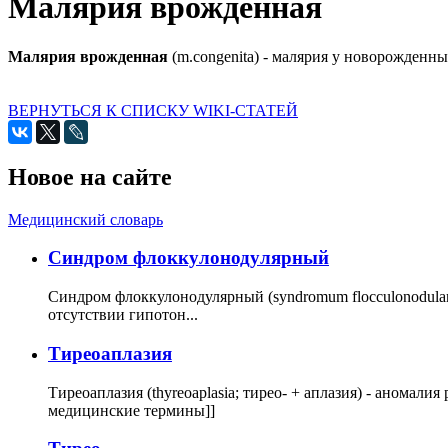
Малярия врожденная
Малярия врожденная
(m.congenita) - малярия у новорожденн
ВЕРНУТЬСЯ К СПИСКУ WIKI-СТАТЕЙ
Новое на сайте
Медицинский словарь
Cиндром флоккулонодулярный
Синдром флоккулонодулярный (syndromum flocculonodulare; 
отсутствии гипотон...
Тиреоаплазия
Тиреоаплазия (thyreoaplasia; тирео- + аплазия) - анома
медицинские термины]]