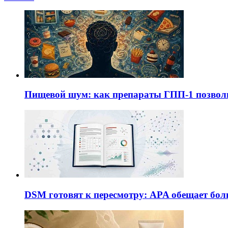
Пищевой шум: как препараты ГПП-1 позво
DSM готовят к пересмотру: APA обещает бол