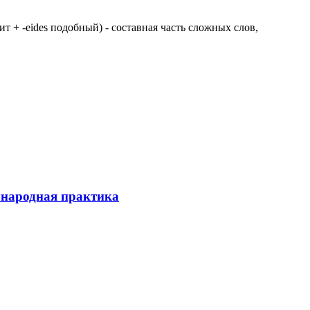
 щит + -eides подобный) - составная часть сложных слов,
ународная практика