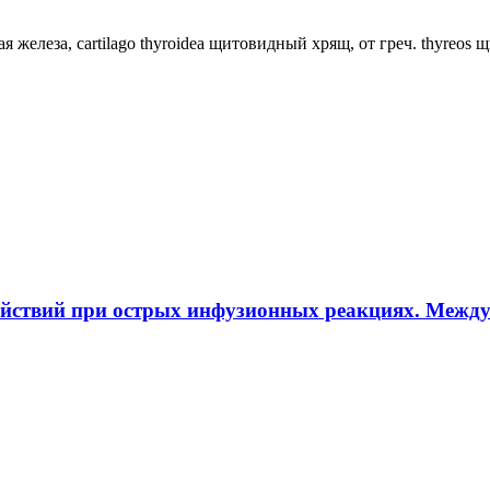
ная железа, cartilago thyroidea щитовидный хрящ, от греч. thyreos
ействий при острых инфузионных реакциях. Межд