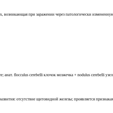
ых, возникающая при заражении через патологически измененную
анат. flocculus cerebelli клочок мозжечка + nodulus cerebelli уз
лия развития: отсутствие щитовидной железы; проявляется призн