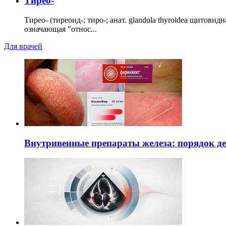
Тирео-
Тирео- (тиреоид-; тиро-; анат. glandula thyroidea щитовид
означающая "относ...
Для врачей
Внутривенные препараты железа: порядок д