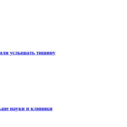
лили услышать тишину
ьше науки и клиники