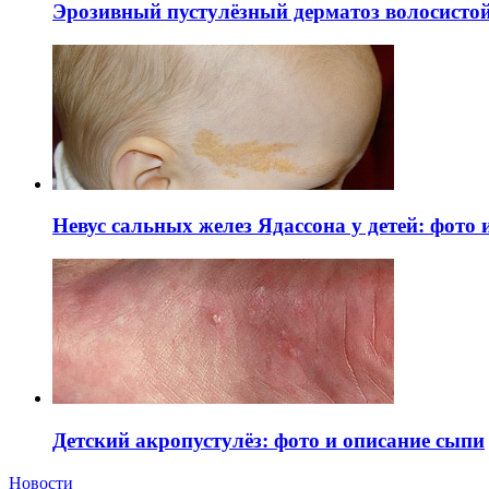
Эрозивный пустулёзный дерматоз волосистой 
Невус сальных желез Ядассона у детей: фото
Детский акропустулёз: фото и описание сыпи
Новости