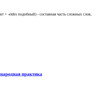
 щит + -eides подобный) - составная часть сложных слов,
ународная практика