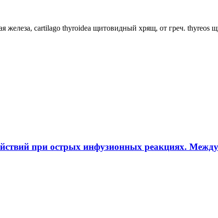
ная железа, cartilago thyroidea щитовидный хрящ, от греч. thyreos
ействий при острых инфузионных реакциях. Межд