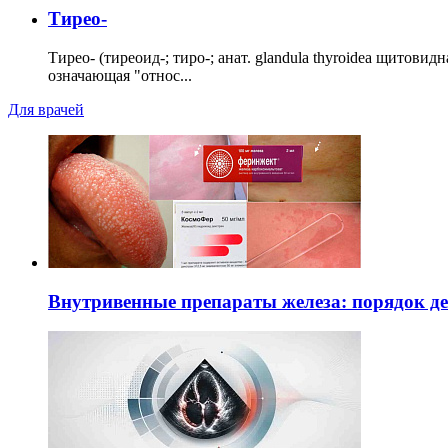
Тирео-
Тирео- (тиреоид-; тиро-; анат. glandula thyroidea щитовид
означающая "относ...
Для врачей
Внутривенные препараты железа: порядок д