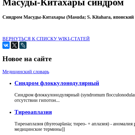
Масуды-Китахары синдром
Синдром Масуды-Китахары (Masuda; S. Kitahara, японский 
ВЕРНУТЬСЯ К СПИСКУ WIKI-СТАТЕЙ
Новое на сайте
Медицинский словарь
Cиндром флоккулонодулярный
Синдром флоккулонодулярный (syndromum flocculonodulare; 
отсутствии гипотон...
Тиреоаплазия
Тиреоаплазия (thyreoaplasia; тирео- + аплазия) - анома
медицинские термины]]