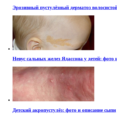
Эрозивный пустулёзный дерматоз волосистой 
Невус сальных желез Ядассона у детей: фото
Детский акропустулёз: фото и описание сыпи