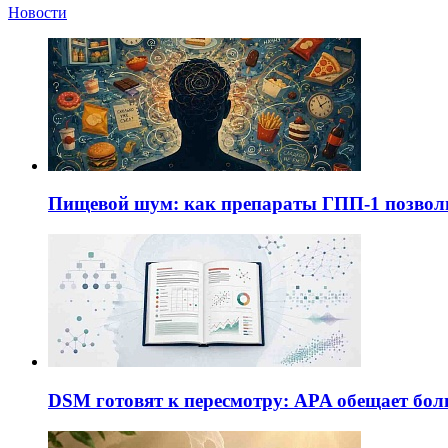
Новости
Пищевой шум: как препараты ГПП-1 позво
DSM готовят к пересмотру: APA обещает бол