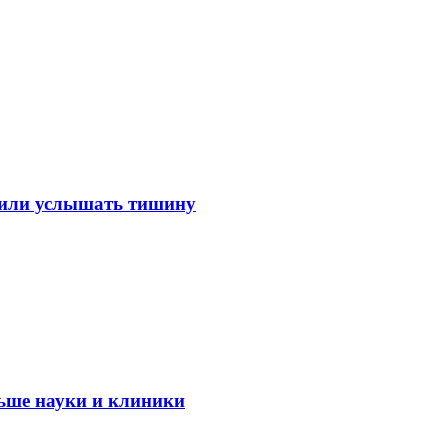
лили услышать тишину
ьше науки и клиники