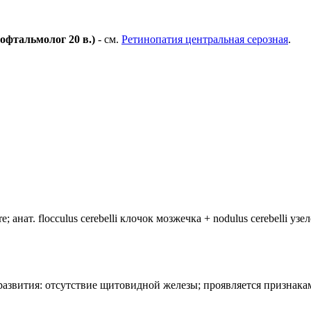
офтальмолог 20 в.)
- см.
Ретинопатия центральная серозная
.
анат. flocculus cerebelli клочок мозжечка + nodulus cerebelli уз
лия развития: отсутствие щитовидной железы; проявляется призн