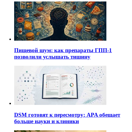
Пищевой шум: как препараты ГПП-1
позволили услышать тишину
DSM готовят к пересмотру: APA обещает
больше науки и клиники