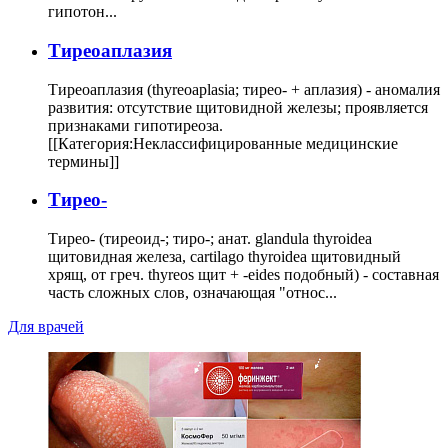
гипотон...
Тиреоаплазия
Тиреоаплазия (thyreoaplasia; тирео- + аплазия) - аномалия
развития: отсутствие щитовидной железы; проявляется
признаками гипотиреоза.
[[Категория:Неклассифицированные медицинские
термины]]
Тирео-
Тирео- (тиреоид-; тиро-; анат. glandula thyroidea
щитовидная железа, cartilago thyroidea щитовидный
хрящ, от греч. thyreos щит + -eides подобный) - составная
часть сложных слов, означающая "относ...
Для врачей