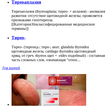
Тиреоаплазия
Тиреоаплазия (thyreoaplasia; тирео- + аплазия) - аномалия
развития: отсутствие щитовидной железы; проявляется
признаками гипотиреоза.
[[Категория:Неклассифицированные медицинские
термины]]
Тирео-
Тирео- (тиреоид-; тиро-; анат. glandula thyroidea
щитовидная железа, cartilago thyroidea щитовидный
хрящ, от греч. thyreos щит + -eides подобный) - составная
часть сложных слов, означающая "относ...
Для врачей