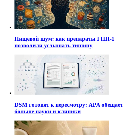
Пищевой шум: как препараты ГПП-1
позволили услышать тишину
DSM готовят к пересмотру: APA обещает
больше науки и клиники