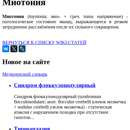
Миотония
Миотония
(myotonia; мио- + греч. tonos напряжение) -
патологическое состояние мышц, выражающееся в резком
затруднении расслабления после их сильного сокращения.
ВЕРНУТЬСЯ К СПИСКУ WIKI-СТАТЕЙ
Новое на сайте
Медицинский словарь
Cиндром флоккулонодулярный
Синдром флоккулонодулярный (syndromum
flocculonodulare; анат. flocculus cerebelli клочок мозжечка
+ nodulus cerebelli узелок мозжечка) - статическая
атаксия с нарушением походки при отсутствии
гипотон...
Тиреоаплазия