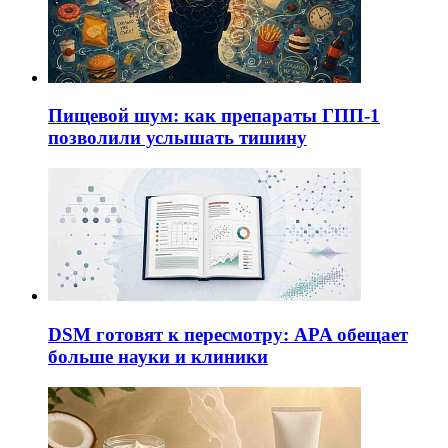
Пищевой шум: как препараты ГПП-1
позволили услышать тишину
DSM готовят к пересмотру: APA обещает
больше науки и клиники