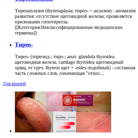
Тиреоаплазия (thyreoaplasia; тирео- + аплазия) - аномалия
развития: отсутствие щитовидной железы; проявляется
признаками гипотиреоза.
[[Категория:Неклассифицированные медицинские
термины]]
Тирео-
Тирео- (тиреоид-; тиро-; анат. glandula thyroidea
щитовидная железа, cartilago thyroidea щитовидный
хрящ, от греч. thyreos щит + -eides подобный) - составная
часть сложных слов, означающая "относ...
Для врачей