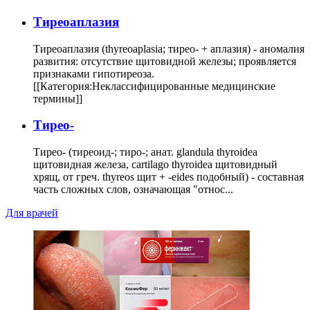
Тиреоаплазия
Тиреоаплазия (thyreoaplasia; тирео- + аплазия) - аномалия
развития: отсутствие щитовидной железы; проявляется
признаками гипотиреоза.
[[Категория:Неклассифицированные медицинские
термины]]
Тирео-
Тирео- (тиреоид-; тиро-; анат. glandula thyroidea
щитовидная железа, cartilago thyroidea щитовидный
хрящ, от греч. thyreos щит + -eides подобный) - составная
часть сложных слов, означающая "относ...
Для врачей