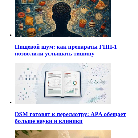
Пищевой шум: как препараты ГПП-1
позволили услышать тишину
DSM готовят к пересмотру: APA обещает
больше науки и клиники