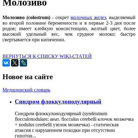
Молозиво
Молозиво (colostrum)
- секрет
молочных желез
, выделяемый
во второй половине беременности и в первые 2-3 дня после
родов; имеет клейкую консистенцию, желтый цвет, более
высокий удельный вес, чем грудное молоко: быстро
свертывается при кипячении.
ВЕРНУТЬСЯ К СПИСКУ WIKI-СТАТЕЙ
Новое на сайте
Медицинский словарь
Cиндром флоккулонодулярный
Синдром флоккулонодулярный (syndromum
flocculonodulare; анат. flocculus cerebelli клочок мозжечка
+ nodulus cerebelli узелок мозжечка) - статическая
атаксия с нарушением походки при отсутствии
гипотон...