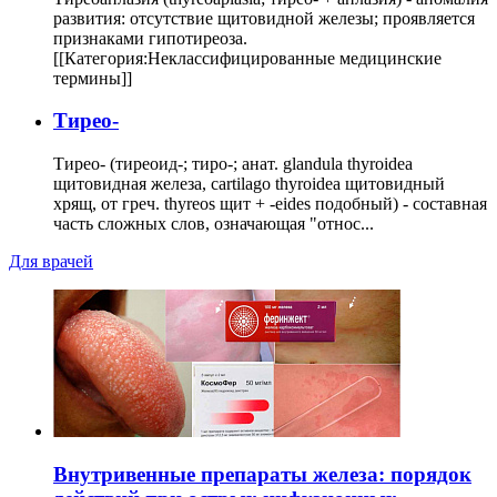
развития: отсутствие щитовидной железы; проявляется
признаками гипотиреоза.
[[Категория:Неклассифицированные медицинские
термины]]
Тирео-
Тирео- (тиреоид-; тиро-; анат. glandula thyroidea
щитовидная железа, cartilago thyroidea щитовидный
хрящ, от греч. thyreos щит + -eides подобный) - составная
часть сложных слов, означающая "относ...
Для врачей
Внутривенные препараты железа: порядок