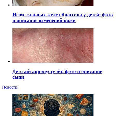
Невус сальных желез Ядассона у детей: фото
и описание изменений кожи
Детский акропустулёз: фото и описание
сыпи
Новости