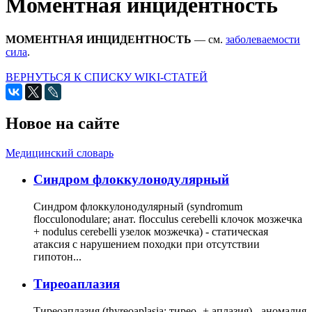
Моментная инцидентность
МОМЕНТНАЯ ИНЦИДЕНТНОСТЬ
— см.
заболеваемости
сила
.
ВЕРНУТЬСЯ К СПИСКУ WIKI-СТАТЕЙ
Новое на сайте
Медицинский словарь
Cиндром флоккулонодулярный
Синдром флоккулонодулярный (syndromum
flocculonodulare; анат. flocculus cerebelli клочок мозжечка
+ nodulus cerebelli узелок мозжечка) - статическая
атаксия с нарушением походки при отсутствии
гипотон...
Тиреоаплазия
Тиреоаплазия (thyreoaplasia; тирео- + аплазия) - аномалия