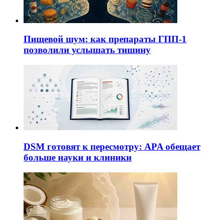
Пищевой шум: как препараты ГПП-1
позволили услышать тишину
DSM готовят к пересмотру: APA обещает
больше науки и клиники