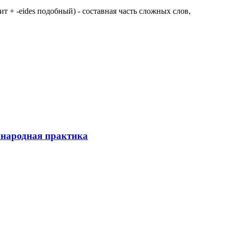
 щит + -eides подобный) - составная часть сложных слов,
ународная практика