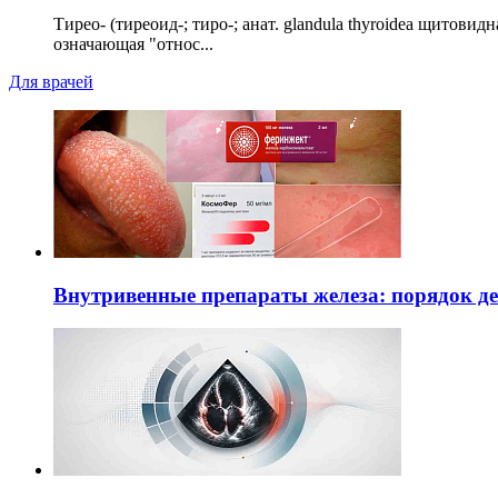
Тирео- (тиреоид-; тиро-; анат. glandula thyroidea щитовид
означающая "относ...
Для врачей
Внутривенные препараты железа: порядок д