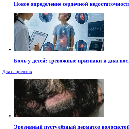
Новое определение сердечной недостаточност
Боль у детей: тревожные признаки и диагнос
Для пациентов
Эрозивный пустулёзный дерматоз волосистой 