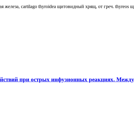
ная железа, cartilago thyroidea щитовидный хрящ, от греч. thyreos
ействий при острых инфузионных реакциях. Межд