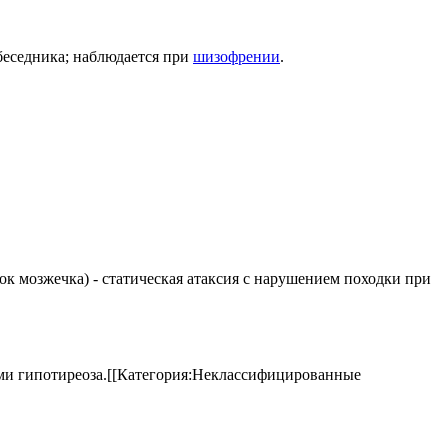
беседника; наблюдается при
шизофрении
.
елок мозжечка) - статическая атаксия с нарушением походки при
аками гипотиреоза.[[Категория:Неклассифицированные