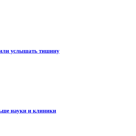
лили услышать тишину
ьше науки и клиники