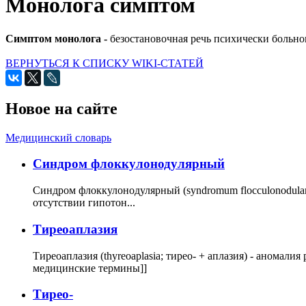
Монолога симптом
Симптом монолога -
безостановочная речь психически больног
ВЕРНУТЬСЯ К СПИСКУ WIKI-СТАТЕЙ
Новое на сайте
Медицинский словарь
Cиндром флоккулонодулярный
Синдром флоккулонодулярный (syndromum flocculonodulare; 
отсутствии гипотон...
Тиреоаплазия
Тиреоаплазия (thyreoaplasia; тирео- + аплазия) - анома
медицинские термины]]
Тирео-