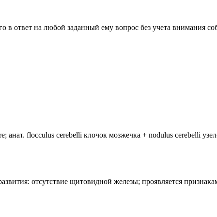
о в ответ на любой заданный ему вопрос без учета внимания со
анат. flocculus cerebelli клочок мозжечка + nodulus cerebelli уз
лия развития: отсутствие щитовидной железы; проявляется призн