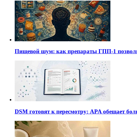
Пищевой шум: как препараты ГПП-1 позво
DSM готовят к пересмотру: APA обещает бол