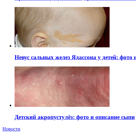
Невус сальных желез Ядассона у детей: фото
Детский акропустулёз: фото и описание сыпи
Новости