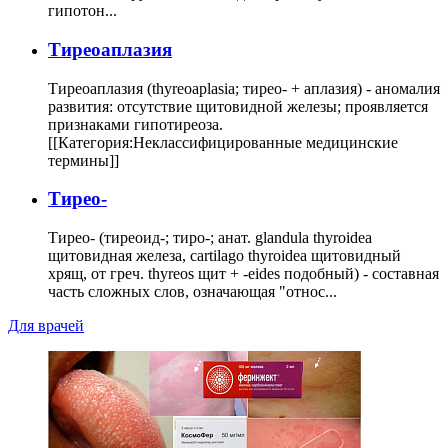
гипотон...
Тиреоаплазия
Тиреоаплазия (thyreoaplasia; тирео- + аплазия) - аномалия
развития: отсутствие щитовидной железы; проявляется
признаками гипотиреоза.
[[Категория:Неклассифицированные медицинские
термины]]
Тирео-
Тирео- (тиреоид-; тиро-; анат. glandula thyroidea
щитовидная железа, cartilago thyroidea щитовидный
хрящ, от греч. thyreos щит + -eides подобный) - составная
часть сложных слов, означающая "относ...
Для врачей