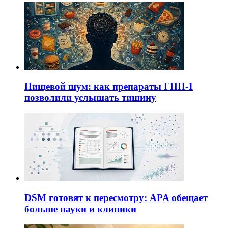
Пищевой шум: как препараты ГПП-1
позволили услышать тишину
DSM готовят к пересмотру: APA обещает
больше науки и клиники