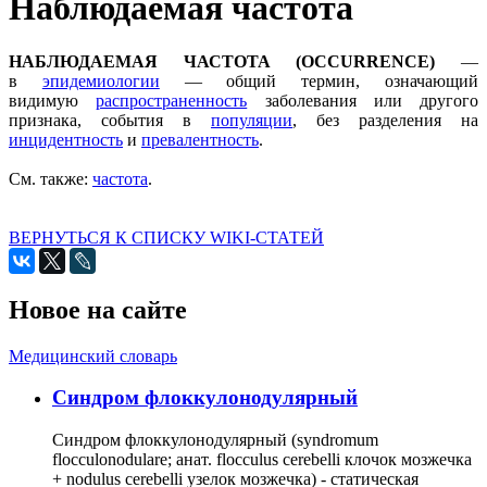
Наблюдаемая частота
НАБЛЮДАЕМАЯ ЧАСТОТА (OCCURRENCE)
—
в
эпидемиологии
— общий термин, означающий
видимую
распространенность
заболевания или другого
признака, события в
популяции
, без разделения на
инцидентность
и
превалентность
.
См. также:
частота
.
ВЕРНУТЬСЯ К СПИСКУ WIKI-СТАТЕЙ
Новое на сайте
Медицинский словарь
Cиндром флоккулонодулярный
Синдром флоккулонодулярный (syndromum
flocculonodulare; анат. flocculus cerebelli клочок мозжечка
+ nodulus cerebelli узелок мозжечка) - статическая