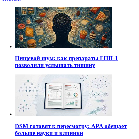
Пищевой шум: как препараты ГПП-1
позволили услышать тишину
DSM готовят к пересмотру: APA обещает
больше науки и клиники