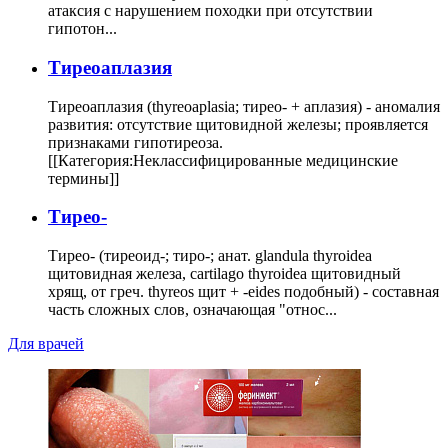
атаксия с нарушением походки при отсутствии
гипотон...
Тиреоаплазия
Тиреоаплазия (thyreoaplasia; тирео- + аплазия) - аномалия
развития: отсутствие щитовидной железы; проявляется
признаками гипотиреоза.
[[Категория:Неклассифицированные медицинские
термины]]
Тирео-
Тирео- (тиреоид-; тиро-; анат. glandula thyroidea
щитовидная железа, cartilago thyroidea щитовидный
хрящ, от греч. thyreos щит + -eides подобный) - составная
часть сложных слов, означающая "относ...
Для врачей