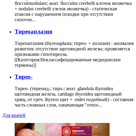
flocculonodulare; анат. flocculus cerebelli клочок мозжечка
+ nodulus cerebelli узелок мозжечка) - статическая
атаксия с нарушением походки при отсутствии
гипотон...
Тиреоаплазия
Тиреоаплазия (thyreoaplasia; тирео- + аплазия) - аномалия
развития: отсутствие щитовидной железы; проявляется
признаками гипотиреоза.
[[Категория:Неклассифицированные медицинские
термины]]
Тирео-
Тирео- (тиреоид-; тиро-; анат. glandula thyroidea
щитовидная железа, cartilago thyroidea щитовидный
хрящ, от греч. thyreos щит + -eides подобный) - составная
часть сложных слов, означающая "относ...
Для врачей