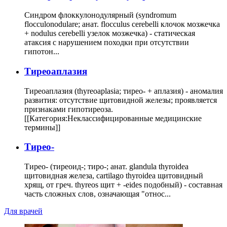
Синдром флоккулонодулярный (syndromum
flocculonodulare; анат. flocculus cerebelli клочок мозжечка
+ nodulus cerebelli узелок мозжечка) - статическая
атаксия с нарушением походки при отсутствии
гипотон...
Тиреоаплазия
Тиреоаплазия (thyreoaplasia; тирео- + аплазия) - аномалия
развития: отсутствие щитовидной железы; проявляется
признаками гипотиреоза.
[[Категория:Неклассифицированные медицинские
термины]]
Тирео-
Тирео- (тиреоид-; тиро-; анат. glandula thyroidea
щитовидная железа, cartilago thyroidea щитовидный
хрящ, от греч. thyreos щит + -eides подобный) - составная
часть сложных слов, означающая "относ...
Для врачей