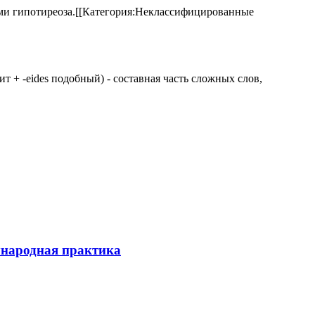
аками гипотиреоза.[[Категория:Неклассифицированные
 щит + -eides подобный) - составная часть сложных слов,
ународная практика