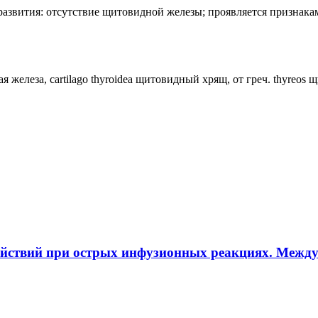
лия развития: отсутствие щитовидной железы; проявляется призн
ная железа, cartilago thyroidea щитовидный хрящ, от греч. thyreos
ействий при острых инфузионных реакциях. Межд