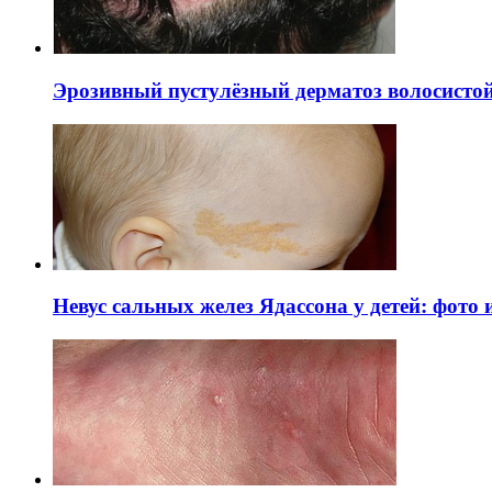
Эрозивный пустулёзный дерматоз волосистой 
Невус сальных желез Ядассона у детей: фото