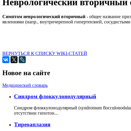
Неврологический вторичный
Симптом неврологический вторичный -
общее название при
явлениями (напр., внутричерепной гипертензией, сосудистыми
ВЕРНУТЬСЯ К СПИСКУ WIKI-СТАТЕЙ
Новое на сайте
Медицинский словарь
Cиндром флоккулонодулярный
Синдром флоккулонодулярный (syndromum flocculonodulare; 
отсутствии гипотон...
Тиреоаплазия