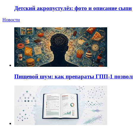
Детский акропустулёз: фото и описание сыпи
Новости
Пищевой шум: как препараты ГПП-1 позво