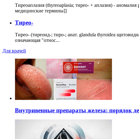
Тиреоаплазия (thyreoaplasia; тирео- + аплазия) - анома
медицинские термины]]
Тирео-
Тирео- (тиреоид-; тиро-; анат. glandula thyroidea щитовид
означающая "относ...
Для врачей
Внутривенные препараты железа: порядок д