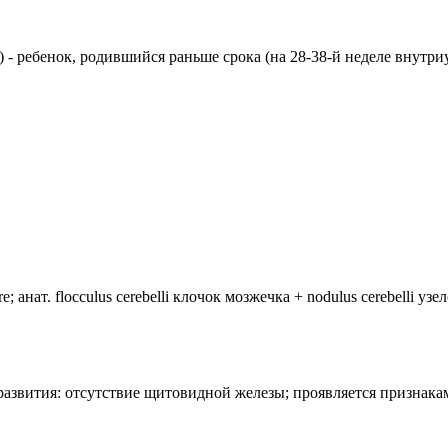
ребенок, родившийся раньше срока (на 28-38-й неделе внутриутр
анат. flocculus cerebelli клочок мозжечка + nodulus cerebelli уз
лия развития: отсутствие щитовидной железы; проявляется призн