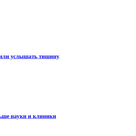
лили услышать тишину
ьше науки и клиники