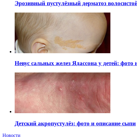
Эрозивный пустулёзный дерматоз волосистой 
Невус сальных желез Ядассона у детей: фото
Детский акропустулёз: фото и описание сыпи
Новости