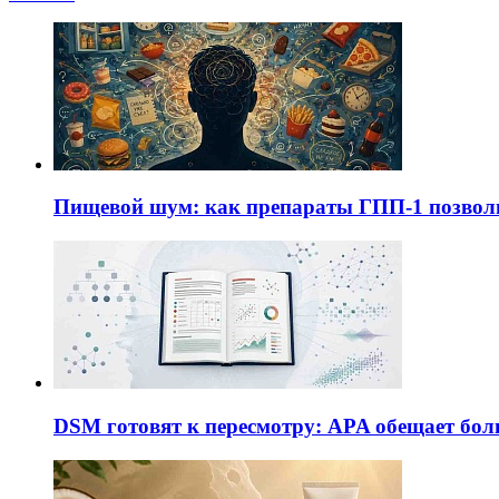
Пищевой шум: как препараты ГПП-1 позво
DSM готовят к пересмотру: APA обещает бол