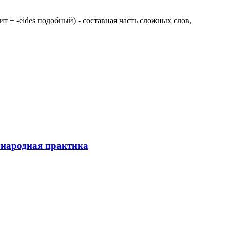
 щит + -eides подобный) - составная часть сложных слов,
ународная практика