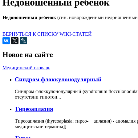
Недоношенный ребенок
Недоношенный ребенок
(син. новорожденный недоношенный) - 
ВЕРНУТЬСЯ К СПИСКУ WIKI-СТАТЕЙ
Новое на сайте
Медицинский словарь
Cиндром флоккулонодулярный
Синдром флоккулонодулярный (syndromum flocculonodulare; 
отсутствии гипотон...
Тиреоаплазия
Тиреоаплазия (thyreoaplasia; тирео- + аплазия) - анома
медицинские термины]]