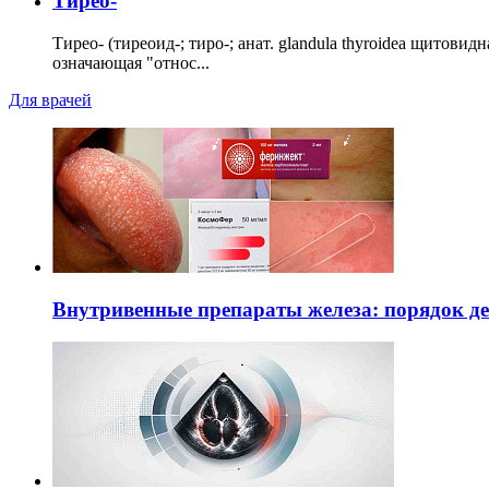
Тирео-
Тирео- (тиреоид-; тиро-; анат. glandula thyroidea щитовид
означающая "относ...
Для врачей
Внутривенные препараты железа: порядок д