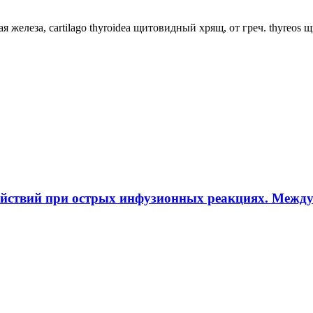
ная железа, cartilago thyroidea щитовидный хрящ, от греч. thyreos
ействий при острых инфузионных реакциях. Межд