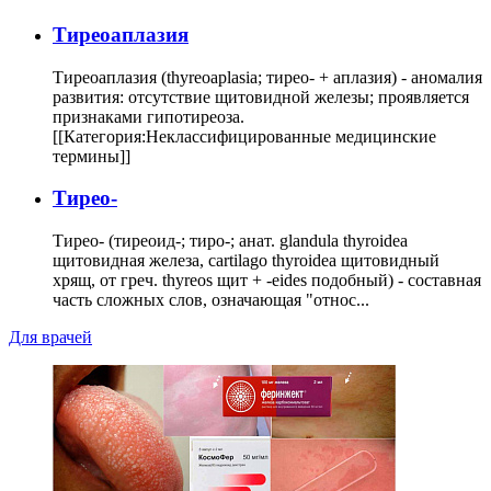
Тиреоаплазия
Тиреоаплазия (thyreoaplasia; тирео- + аплазия) - аномалия
развития: отсутствие щитовидной железы; проявляется
признаками гипотиреоза.
[[Категория:Неклассифицированные медицинские
термины]]
Тирео-
Тирео- (тиреоид-; тиро-; анат. glandula thyroidea
щитовидная железа, cartilago thyroidea щитовидный
хрящ, от греч. thyreos щит + -eides подобный) - составная
часть сложных слов, означающая "относ...
Для врачей