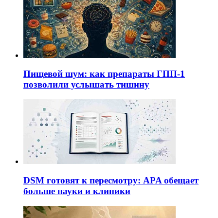
Пищевой шум: как препараты ГПП-1
позволили услышать тишину
DSM готовят к пересмотру: APA обещает
больше науки и клиники