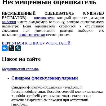
Несмещенный оцениватель
НЕСМЕЩЕННЫЙ ОЦЕНИВАТЕЛЬ (UNBIASED
ESTIMATOR)
—
оцениватель
, который для всех размеров
выборки
имеет ожидаемую величину, равную оцениваемому
параметру. Если оцениватель стремится к отсутствию
смещения при увеличении размера выборки, его
называют
асимптотически
несмещенным.
ВЕРНУТЬСЯ К СПИСКУ WIKI-СТАТЕЙ
Новое на сайте
Медицинский словарь
Cиндром флоккулонодулярный
Синдром флоккулонодулярный (syndromum
flocculonodulare; анат. flocculus cerebelli клочок мозжечка
+ nodulus cerebelli узелок мозжечка) - статическая
атаксия с нарушением походки при отсутствии
гипотон...