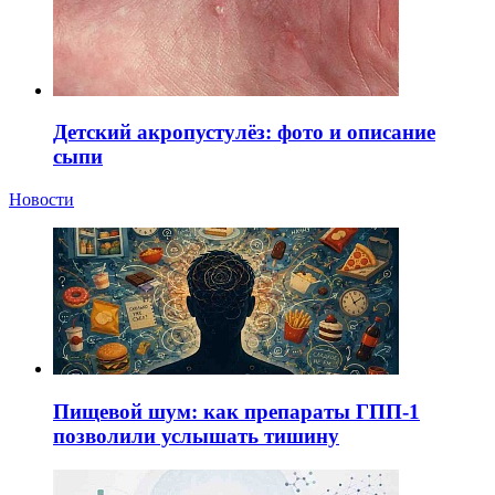
Детский акропустулёз: фото и описание
сыпи
Новости
Пищевой шум: как препараты ГПП-1
позволили услышать тишину