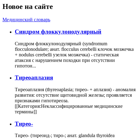
Новое на сайте
Медицинский словарь
Cиндром флоккулонодулярный
Синдром флоккулонодулярный (syndromum
flocculonodulare; анат. flocculus cerebelli клочок мозжечка
+ nodulus cerebelli узелок мозжечка) - статическая
атаксия с нарушением походки при отсутствии
гипотон...
Тиреоаплазия
Тиреоаплазия (thyreoaplasia; тирео- + аплазия) - аномалия
развития: отсутствие щитовидной железы; проявляется
признаками гипотиреоза.
[[Категория:Неклассифицированные медицинские
термины]]
Тирео-
Тирео- (тиреоид-; тиро-; анат. glandula thyroidea