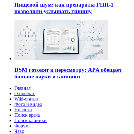
Пищевой шум: как препараты ГПП-1
позволили услышать тишину
DSM готовят к пересмотру: APA обещает
больше науки и клиники
Главная
О проекте
Wiki-статьи
Фото и видео
Новости
Поиск врача
Поиск клиники
Форум
Чаво