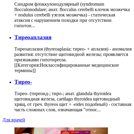
Синдром флоккулонодулярный (syndromum
flocculonodulare; анат. flocculus cerebelli клочок мозжечка
+ nodulus cerebelli узелок мозжечка) - статическая
атаксия с нарушением походки при отсутствии
гипотон...
Тиреоаплазия
Тиреоаплазия (thyreoaplasia; тирео- + аплазия) - аномалия
развития: отсутствие щитовидной железы; проявляется
признаками гипотиреоза.
[[Категория:Неклассифицированные медицинские
термины]]
Тирео-
Тирео- (тиреоид-; тиро-; анат. glandula thyroidea
щитовидная железа, cartilago thyroidea щитовидный
хрящ, от греч. thyreos щит + -eides подобный) - составная
часть сложных слов, означающая "относ...
Для врачей