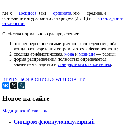
где х —
абсцисса
, ƒ(x) —
ордината
, мю — среднее, е —
основание натураль­ного логарифма (2,718) и —
стандартное
отклонение
.
Свойства нормального распределения:
это непрерывное симметричное распределение; оба
конца распределения устремляются в бесконечность;
средняя арифметическая,
мода
и
медиана
— равны;
форма распределения полностью определяется
значением среднего и
стандартным отклонением
.
ВЕРНУТЬСЯ К СПИСКУ WIKI-СТАТЕЙ
Новое на сайте
Медицинский словарь
Cиндром флоккулонодулярный