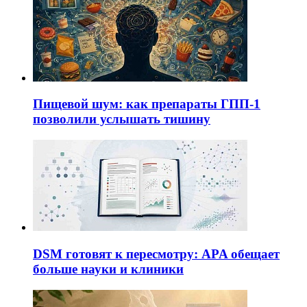
Пищевой шум: как препараты ГПП-1
позволили услышать тишину
DSM готовят к пересмотру: APA обещает
больше науки и клиники