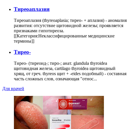
Тиреоаплазия
Тиреоаплазия (thyreoaplasia; тирео- + аплазия) - аномалия
развития: отсутствие щитовидной железы; проявляется
признаками гипотиреоза.
[[Категория:Неклассифицированные медицинские
термины]]
Тирео-
Тирео- (тиреоид-; тиро-; анат. glandula thyroidea
щитовидная железа, cartilago thyroidea щитовидный
хрящ, от греч. thyreos щит + -eides подобный) - составная
часть сложных слов, означающая "относ...
Для врачей