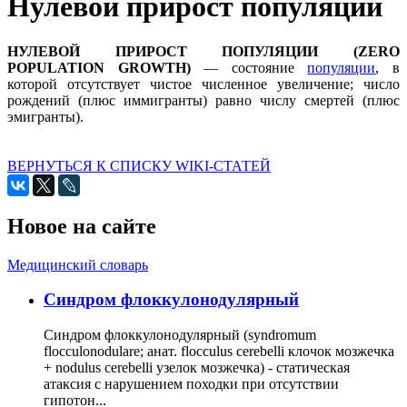
Нулевой прирост популяции
НУЛЕВОЙ ПРИРОСТ ПОПУЛЯЦИИ (ZERO
POPULATION GROWTH)
— состояние
популяции
, в
которой отсутствует чистое численное увеличение; число
рождений (плюс иммигранты) равно числу смертей (плюс
эмигранты).
ВЕРНУТЬСЯ К СПИСКУ WIKI-СТАТЕЙ
Новое на сайте
Медицинский словарь
Cиндром флоккулонодулярный
Синдром флоккулонодулярный (syndromum
flocculonodulare; анат. flocculus cerebelli клочок мозжечка
+ nodulus cerebelli узелок мозжечка) - статическая
атаксия с нарушением походки при отсутствии
гипотон...